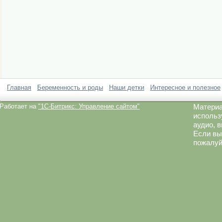
Главная
Беременность и роды
Наши детки
Интересное и полезное
Работает на
"1C-Битрикс: Управление сайтом"
Материа
использ
аудио, 
Если вы
пожалуй