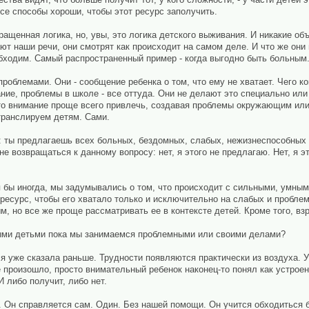
все способы хороши, чтобы этот ресурс заполучить.
ращенная логика, но, увы, это логика детского выживания. И никакие о
ают наши речи, они смотрят как происходит на самом деле. И что же они
ходим. Самый распространенный пример - когда выгодно быть больным. 
роблемами. Они - сообщение ребенка о том, что ему не хватает. Чего ко
ние, проблемы в школе - все оттуда. Они не делают это специально или 
то внимание проще всего привлечь, создавая проблемы окружающим или с
 транслируем детям. Сами.
: ты предлагаешь всех больных, бездомных, слабых, нежизнеспособных -
не возвращаться к данному вопросу: нет, я этого не предлагаю. Нет, я э
тя бы иногда, мы задумывались о том, что происходит с сильными, умны
 ресурс, чтобы его хватало только и исключительно на слабых и пробле
м, но все же проще рассматривать ее в контексте детей. Кроме того, вз
ными детьми пока мы занимаемся проблемными или своими делами?
я уже сказала раньше. Трудности появляются практически из воздуха. У к
е произошло, просто внимательный ребенок наконец-то понял как устроен
И либо получит, либо нет.
т. Он справляется сам. Один. Без нашей помощи. Он учится обходиться б