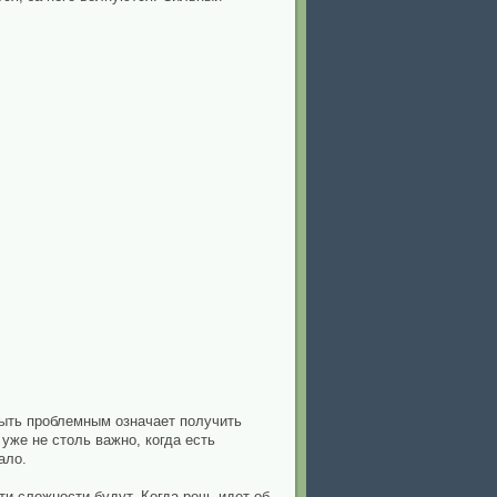
быть проблемным означает получить
уже не столь важно, когда есть
ало.
эти сложности будут. Когда речь идет об