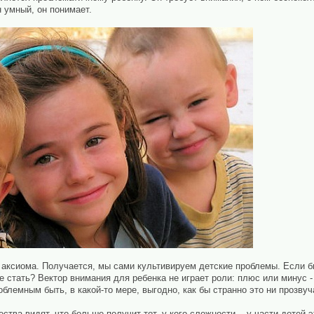
н умный, он понимает.
 аксиома. Получается, мы сами культивируем детские проблемы. Если 
е стать? Вектор внимания для ребенка не играет роли: плюс или минус - 
блемным быть, в какой-то мере, выгодно, как бы странно это ни прозвуч
ства видят, что больше получит тот, у кого сложности, - у части детей 