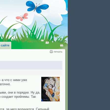
 сайте
печать
 а что с ними уже
аточно.
ми, они в порядке. Ну да,
о создает проблемы. Так
тся, за него волнуются. Сильный