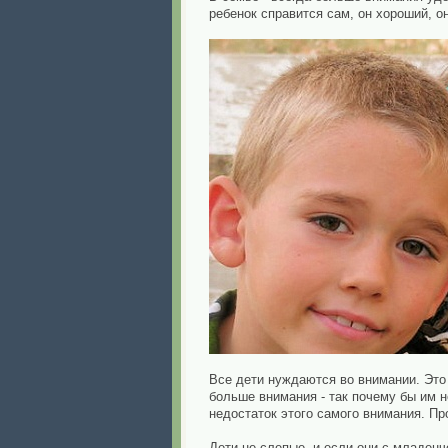
ребенок справится сам, он хороший, о
Все дети нуждаются во внимании. Это
больше внимания - так почему бы им н
недостаток этого самого внимания. Про
Дети не слепые, и если они с младенче