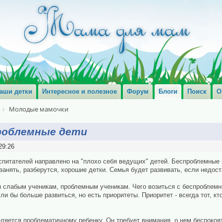
аши детки
Интересное и полезное
Форум
Блоги
Поиск
О
Молодые мамочки
роблемные дети
29:26
питателей направлено на "плохо себя ведущих" детей. Беспроблемные -
 занять, разберутся, хорошие детки. Семья будет развивать, если недост
 слабым ученикам, проблемным ученикам. Чего возиться с беспроблемны
и бы больше развиться, но есть приоритеты. Приоритет - всегда тот, кт
ляется проблематичному ребенку. Он требует внимания, о нем беспокоя