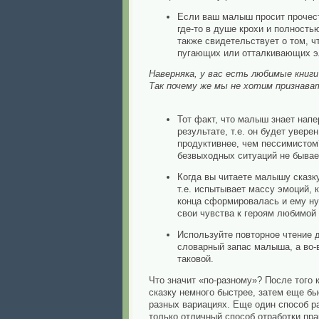
Если ваш малыш просит прочесть
где-то в душе крохи и полност
также свидетельствует о том, 
пугающих или отталкивающих э
Наверняка, у вас есть любимые книг
Так почему же мы не хотим признава
Тот факт, что малыш знает напе
результате, т.е. он будет увере
продуктивнее, чем пессимистом?
безвыходных ситуаций не бывает
Когда вы читаете малышу сказку
т.е. испытывает массу эмоций,
конца сформировалась и ему ну
свои чувства к героям любимой
Используйте повторное чтение д
словарный запас малыша, а во-в
таковой.
Что значит «по-разному»? После того 
сказку немного быстрее, затем еще бы
разных вариациях. Еще один способ ра
только отличный способ отработки пра