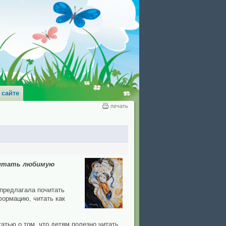
 сайте
печать
читать любимую
 предлагала почитать
формацию, читать как
атью о том, что детям полезно читать