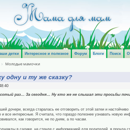
аши детки
Интересное и полезное
Форум
Блоги
Поиск
О
Молодые мамочки
у одну и ту же сказку?
48:40
 сотый раз… За сегодня… Ну кто же не слышал эти просьбы по
шей дочери, всегда старалась ее отговорить от этой затеи и настойчиво
го и все интересные. Я считала, что гораздо полезнее узнавать новую ин
вивался, как говорится, не по дням, а по часам.
однажды в садике, на стенде с информацией для родителей, я прочла ст