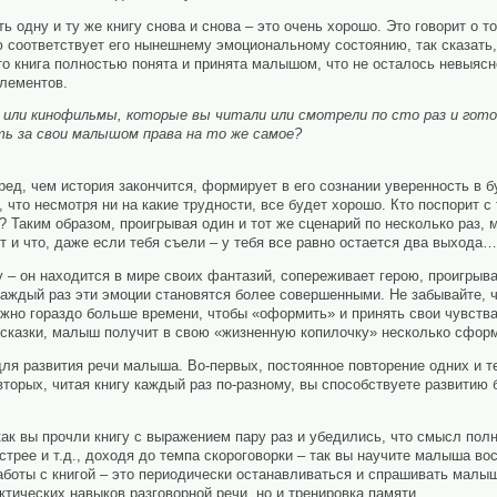
 одну и ту же книгу снова и снова – это очень хорошо. Это говорит о то
ью соответствует его нынешнему эмоциональному состоянию, так сказать
что книга полностью понята и принята малышом, что не осталось невыяс
лементов.
и или кинофильмы, которые вы читали или смотрели по сто раз и гот
ть за свои малышом права на то же самое?
ред, чем история закончится, формирует в его сознании уверенность в 
н, что несмотря ни на какие трудности, все будет хорошо. Кто поспорит 
 Таким образом, проигрывая один и тот же сценарий по несколько раз,
 и что, даже если тебя съели – у тебя все равно остается два выхода…
 – он находится в мире своих фантазий, сопереживает герою, проигрыв
 каждый раз эти эмоции становятся более совершенными. Не забывайте,
жно гораздо больше времени, чтобы «оформить» и принять свои чувства,
 сказки, малыш получит в свою «жизненную копилочку» несколько сфор
ля развития речи малыша. Во-первых, постоянное повторение одних и т
торых, читая книгу каждый раз по-разному, вы способствуете развитию 
как вы прочли книгу с выражением пару раз и убедились, что смысл пол
стрее и т.д., доходя до темпа скороговорки – так вы научите малыша в
боты с книгой – это периодически останавливаться и спрашивать малыш
ктических навыков разговорной речи, но и тренировка памяти.