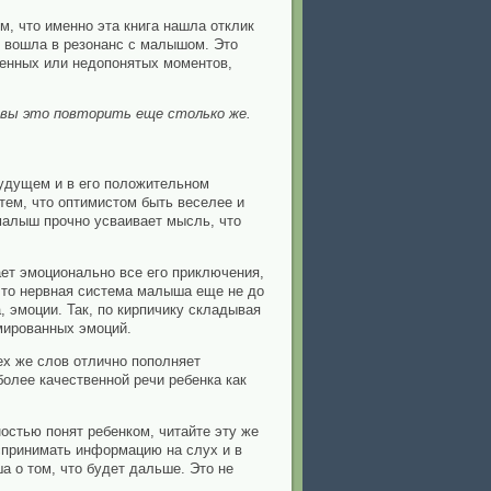
м, что именно эта книга нашла отклик
, вошла в резонанс с малышом. Это
ненных или недопонятых моментов,
овы это повторить еще столько же.
будущем и в его положительном
с тем, что оптимистом быть веселее и
 малыш прочно усваивает мысль, что
ает эмоционально все его приключения,
 что нервная система малыша еще не до
 эмоции. Так, по кирпичику складывая
мированных эмоций.
ех же слов отлично пополняет
более качественной речи ребенка как
ностью понят ребенком, читайте эту же
оспринимать информацию на слух и в
а о том, что будет дальше. Это не