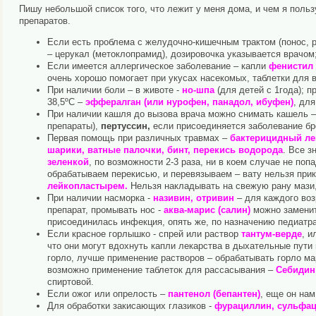
Пишу небольшой список того, что лежит у меня дома, и чем я польз
препаратов.
Если есть проблема с желудочно-кишечным трактом (понос, р
– церукал (метоклопрамид), дозировочка указывается врачом;
Если имеется аллергическое заболевание – капли
фенистил
очень хорошо помогает при укусах насекомых, таблетки для 
При наличии боли – в животе -
но-шпа
(для детей с 1года); п
38,5ºС –
э
ффералган (или нурофен, панадол, ибуфен)
, дл
При наличии кашля до вызова врача можно снимать кашель –
препараты),
пертуссин,
если присоединяется заболевание б
Первая помощь при различных травмах –
бактерицидный ле
шарики, ватные палочки, бинт, перекись водорода
. Все з
зеленкой
, по возможности 2-3 раза, ни в коем случае не по
обрабатываем перекисью, и перевязываем – вату нельзя прик
лейкопластырем.
Нельзя накладывать на свежую рану мази,
При наличии насморка -
називин, отривин
– для каждого воз
препарат, промывать нос -
аква-марис (салин)
можно заменит
присоединилась инфекция, опять же, по назначению педиатра
Если красное горлышко - спрей или раствор
тантум-верде
, и
что они могут вдохнуть капли лекарства в дыхательные пути 
горло, лучше применение растворов – обрабатывать горло ма
возможно применение таблеток для рассасывания –
Себидин
спиртовой.
Если ожог или опрелость –
пантенол (бепантен)
, еще он на
Для обработки закисающих глазиков -
фурациллин, сульфац