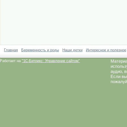
Главная
Беременность и роды
Наши детки
Интересное и полезное
Работает на
"1C-Битрикс: Управление сайтом"
Материа
использ
аудио, 
Если вы
пожалуй