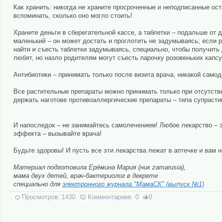
Как хранить: никогда не храните просроченные и неподписанные ост
вспоминать, сколько оно могло стоить!
Храните деньги в сберегательной кассе, а таблетки – подальше от
маленький – он может достать и проглотить не задумываясь; если р
найти и съесть таблетки задумываясь, специально, чтобы получить 
любят, но назло родителям могут съесть парочку розовеньких капсу
Антибиотики – принимать только после визита врача, никакой самод
Все растительные препараты можно принимать только при отсутстви
держать наготове противоаллергические препараты – типа супрастин
И напоследок – не занимайтесь самолечением! Любое лекарство – э
эффекта – вызывайте врача!
Будьте здоровы! И пусть все эти лекарства лежат в аптечке и вам н
Материал подготовила Ерёмина Мария (ник zamarusia),
мама двух детей, врач-бактериолог в декрете
специально для
электронного журнала "МамаСК" (выпуск №1)
Просмотров:
1430
Комментариев:
0
0