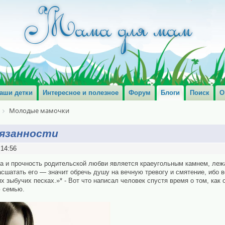
аши детки
Интересное и полезное
Форум
Блоги
Поиск
О
Молодые мамочки
язанности
:14:56
а и прочность родительской любви является краеугольным камнем, ле
сшатать его — значит обречь душу на вечную тревогу и смятение, ибо в
 зыбучих песках.»* - Вот что написал человек спустя время о том, как 
ю семью.