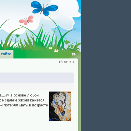
 сайте
печать
жащим в основе любой
се здание жизни кажется
он потерял мать в возрасте