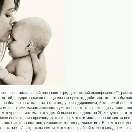
лого века, получивший название «тридцатилетний эксперемент»**, расск
 детей, содержавшихся в социальном приюте, добиться того, что бы они
в, но более трогательным, если не душераздирающим, был самый первый
«маме»; такими мамами служили умственно отсталые женщины, содержав
 что уровень интеллекта у детей вырос в среднем на 20-30 пунктов; в т
шее впечатление производит тот факт, что эти мамы явно не могли вест
, никаких головоломок, никаких интеллектуальных игр. Все, что они мо
тешкаться. И вот, оказывается, что что по крайней мере в младшем воз