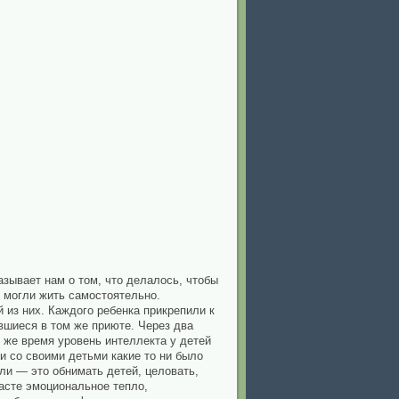
азывает нам о том, что делалось, чтобы
 могли жить самостоятельно.
 из них. Каждого ребенка прикрепили к
шиеся в том же приюте. Через два
о же время уровень интеллекта у детей
и со своими детьми какие то ни было
гли — это обнимать детей, целовать,
расте эмоциональное тепло,