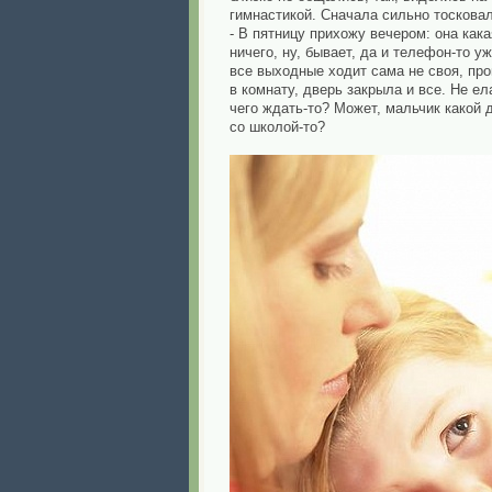
гимнастикой. Сначала сильно тосковал
- В пятницу прихожу вечером: она какая
ничего, ну, бывает, да и телефон-то у
все выходные ходит сама не своя, про
в комнату, дверь закрыла и все. Не ел
чего ждать-то? Может, мальчик какой д
со школой-то?