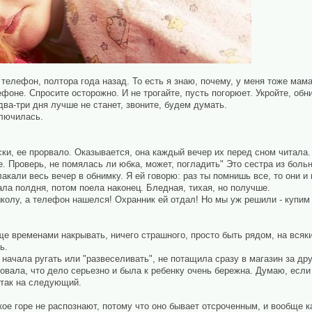
телефон, полтора года назад. То есть я знаю, почему, у меня тоже мама 
фоне. Спросите осторожно. И не трогайте, пусть погорюет. Укройте, обн
два-три дня лучше не станет, звоните, будем думать.
ключилась.
мски, ее прорвало. Оказывается, она каждый вечер их перед сном читала.
е. Проверь, не помялась ли юбка, может, погладить" Это сестра из больн
лакали весь вечер в обнимку. Я ей говорю: раз ты помнишь все, то они и
ала полдня, потом поела наконец. Бледная, тихая, но получше.
школу, а телефон нашелся! Охранник ей отдал! Но мы уж решили - купим 
ще временами накрывать, ничего страшного, просто быть рядом, на всяк
ь.
е начала ругать или "развеселивать", не потащила сразу в магазин за д
вовала, что дело серьезно и была к ребенку очень бережна. Думаю, если 
, так на следующий.
кое горе не распознают, потому что оно бывает отсроченным, и вообще к