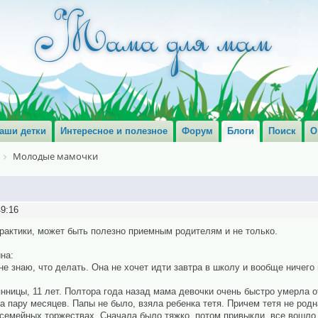
аши детки
Интересное и полезное
Форум
Блоги
Поиск
О
Молодые мамочки
49:16
рактики, может быть полезно приемным родителям и не только.
на:
 не знаю, что делать. Она не хочет идти завтра в школу и вообще ничего 
нницы, 11 лет. Полтора года назад мама девочки очень быстро умерла 
а пару месяцев. Папы не было, взяла ребенка тетя. Причем тетя не родн
 семейных торжествах. Сначала было тяжко, потом привыкли, все вошло 