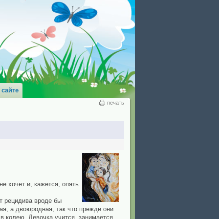
 сайте
печать
не хочет и, кажется, опять
от рецидива вроде бы
ая, а двоюродная, так что прежде они
в колею. Девочка учится, занимается