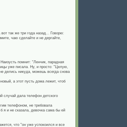
вот так же три года назад... Говорю:
имите, чаю сделайте и не дергайте,
 Наизусть помнит: "Ленчик, парадная
ицы уже писала. Ну, и просто: "Целую,
 не делись никуда, можешь всегда снова
новый, а этот пусть дома лежит, чтоб
ий случай дала телефон детского
ругим телефоном, не требовала
б я и не сказала, девочка сама бы ей
ажется, что "он уже успокоился и все