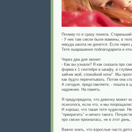
Почему-то я сразу поняла. Старенький 
- У нее там смски были мамины, в теле
никуда школа не денется. Если через 
Тетя ошарашенно поблагодарила и от
Через два дня звонит:
- Как вы узнали? Я как сказала про с
форма к 1 сентября в шкафу, в глубин
зайчик мой, спокойной ночи". Мы проп
как будто перечитывать. Потом она сп
А сегодня, представляете, - пошла в 
надежнее. На память.
Я предупредила, что девочку может е
психолога, если что, и мы попрощалис
И хорошо, что такая тетя чудесная. Н
"прекратить" и ничего такого. Почувст
про смски призналась, не в этот день
Важно знать, что взрослые часто детс