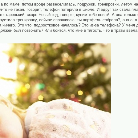
а по маме, потом вроде развеселилась, подружки, тренировки, летом на
-то не такая. Говорит, телефон потеряла в школе. И вдруг так стала плак
же старенький, скоро Новый год, говорю, купим тебе новый. А она только 
пустила тренировку, сейчас спрашиваю: ты портфель собрала?, а она: я н
а ничего. Это что, подростковое началось? Это из-за телефона? У меня 
олжен был позвонить? Или боится, что мне в тягость, что в траты ввела