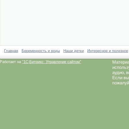
Главная
Беременность и роды
Наши детки
Интересное и полезное
Работает на
"1C-Битрикс: Управление сайтом"
Материа
использ
аудио, 
Если вы
пожалуй