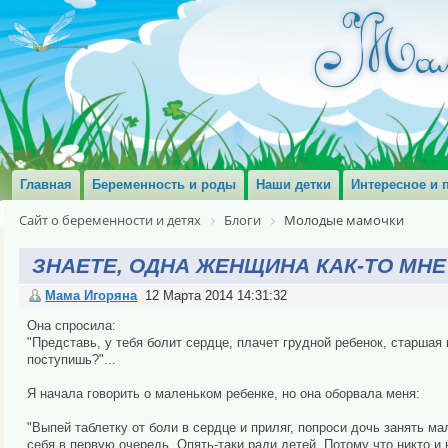
Главная
Беременность и роды
Наши детки
Интересное и 
Сайт о беременности и детях
Блоги
Молодые мамочки
ЗНАЕТЕ, ОДНА ЖЕНЩИНА КАК-ТО МНЕ
Мама Игоряна
12 Марта 2014 14:31:32
Она спросила:
"Представь, у тебя болит сердце, плачет грудной ребенок, старшая 
поступишь?"...
Я начала говорить о маленьком ребенке, но она оборвала меня:
"Выпей таблетку от боли в сердце и приляг, попроси дочь занять ма
себя в первую очередь. Опять-таки ради детей. Потому что никто и 