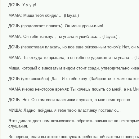
ДОЧЬ: У-у-у-у!
МАМА: Миша тебя обидел… (Пауза.)
ДОЧЬ (продолжает плакать): Он меня урони-и-ил!
МАМА: Он тебя толкнул, ты упала и ушиблась… (Пауза.) ;
ДОЧЬ (переставая плакать, но все еще обиженным тоном): Нет, он 
МАМА: Ты откуда-то прыгала, а он тебя не удержал и ты упала… (Па
Миша, который с виноватым видом стоит сзади, утвердительно кива
ДОЧЬ (уже спокойно): Да… Я к тебе хочу. (Забирается к маме на кол
МАМА (через некоторое время): Ты хочешь побыть со мной, а на М
ДОЧЬ: Нет. Он там свои пластинки слушает, а мне неинтересно.
МИША: Ладно, пойдем, я тебе твою пластинку поставлю…
Этот диалог дает нам возможность обратить внимание на некоторы
слушания.
Во-первых, если вы хотите послушать ребенка, обязательно поверни