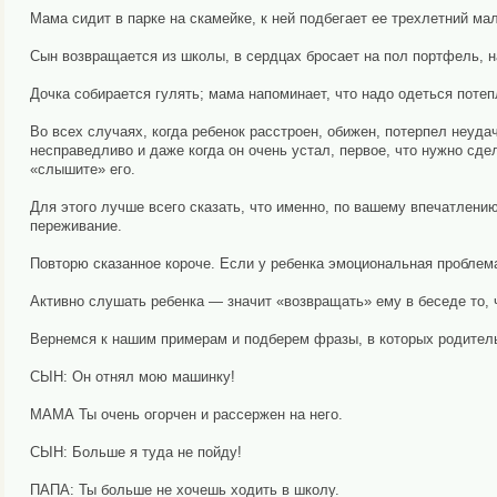
Мама сидит в парке на скамейке, к ней подбегает ее трехлетний м
Сын возвращается из школы, в сердцах бросает на пол портфель, на
Дочка собирается гулять; мама напоминает, что надо одеться потеп
Во всех случаях, когда ребенок расстроен, обижен, потерпел неудач
несправедливо и даже когда он очень устал, первое, что нужно сдел
«слышите» его.
Для этого лучше всего сказать, что именно, по вашему впечатлению
переживание.
Повторю сказанное короче. Если у ребенка эмоциональная проблема
Активно слушать ребенка — значит «возвращать» ему в беседе то, ч
Вернемся к нашим примерам и подберем фразы, в которых родитель
СЫН: Он отнял мою машинку!
МАМА Ты очень огорчен и рассержен на него.
СЫН: Больше я туда не пойду!
ПАПА: Ты больше не хочешь ходить в школу.