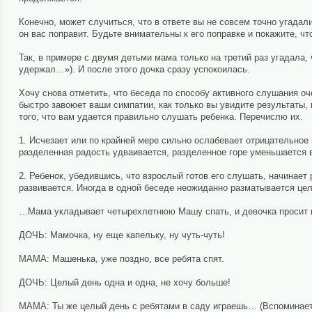
Конечно, может случиться, что в ответе вы не совсем точно угада
он вас поправит. Будьте внимательны к его поправке и покажите, чт
Так, в примере с двумя детьми мама только на третий раз угадала, 
удержал…»). И после этого дочка сразу успокоилась.
Хочу снова отметить, что беседа по способу активного слушания о
быстро завоюет ваши симпатии, как только вы увидите результаты, 
того, что вам удается правильно слушать ребенка. Перечислю их.
1. Исчезает или по крайней мере сильно ослабевает отрицательное
разделенная радость удваивается, разделенное горе уменьшается 
2. Ребенок, убедившись, что взрослый готов его слушать, начинает
развивается. Иногда в одной беседе неожиданно разматывается цел
…Мама укладывает четырехлетнюю Машу спать, и девочка просит п
ДОЧЬ: Мамочка, ну еще капельку, ну чуть-чуть!
МАМА: Машенька, уже поздно, все ребята спят.
ДОЧЬ: Целый день одна и одна, не хочу больше!
МАМА: Ты же целый день с ребятами в саду играешь… (Вспоминает