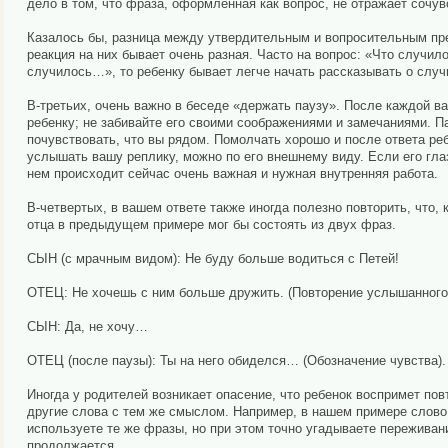
дело в том, что фраза, оформленная как вопрос, не отражает сочув
Казалось бы, разница между утвердительным и вопросительным пре
реакция на них бывает очень разная. Часто на вопрос: «Что случило
случилось…», то ребенку бывает легче начать рассказывать о слу
В-третьих, очень важно в беседе «держать паузу». После каждой в
ребенку; не забивайте его своими соображениями и замечаниями. П
почувствовать, что вы рядом. Помолчать хорошо и после ответа ребе
услышать вашу реплику, можно по его внешнему виду. Если его глаз
нем происходит сейчас очень важная и нужная внутренняя работа.
В-четвертых, в вашем ответе также иногда полезно повторить, что, к
отца в предыдущем примере мог бы состоять из двух фраз.
СЫН (с мрачным видом): Не буду больше водиться с Петей!
ОТЕЦ: Не хочешь с ним больше дружить. (Повторение услышанного
СЫН: Да, не хочу…
ОТЕЦ (после паузы): Ты на него обиделся… (Обозначение чувства).
Иногда у родителей возникает опасение, что ребенок воспримет пов
другие слова с тем же смыслом. Например, в нашем примере слово 
используете те же фразы, но при этом точно угадываете переживани
продолжается.