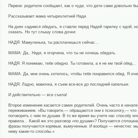
Первое: родители сообщают, как о чуде, что дети сами довольно б
Рассказывает мама четырехлетней Нади.
На днях садимся обедать, я ставлю перед Надей тарелку с едой, но
сказать. Но тут слышу слова дочки:
НАДЯ: Мамуленька, ты расплачешься сейчас…
МАМА: Да,. Надя, я огорчена, что ты не хочешь обедать.
НАДЯ: Я понимаю, тебе обидно. Ты готовила, а я не ем твой обед…
МАМА: Да, мне очень хотелось, чтобы тебе понравился обед. Я оче
НАДЯ: Ладно, мамочка, я съем все-все до последней капельки.
И действительно — все съела!
Второе изменение касается самих родителей. Очень часто в начал
переживанием. «Вы говорите,— обращаются они к психологу,— что 
поговорить с ним по душам. В то же время вы учите нас способу ил
правила… Какой же это разговор «по душам»? Получается сплошная 
фразы получаются корявые, вымученные. И вообще — нечестно: мы 
нему какие-то способы.»