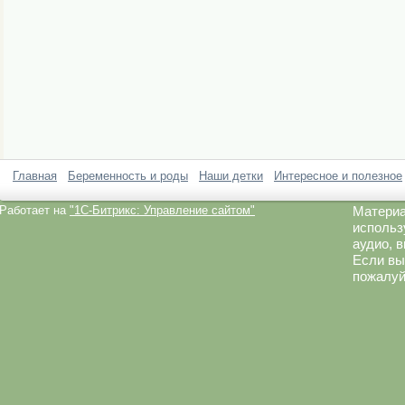
Главная
Беременность и роды
Наши детки
Интересное и полезное
Работает на
"1C-Битрикс: Управление сайтом"
Материа
использ
аудио, 
Если вы
пожалуй