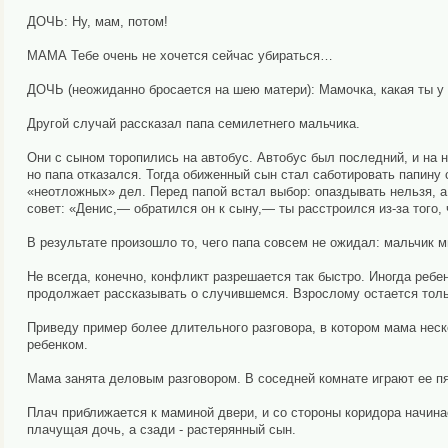
ДОЧЬ: Ну, мам, потом!
МАМА Тебе очень не хочется сейчас убираться…
ДОЧЬ (неожиданно бросается на шею матери): Мамочка, какая ты у
Другой случай рассказал папа семилетнего мальчика.
Они с сыном торопились на автобус. Автобус был последний, и на н
но папа отказался. Тогда обиженный сын стал саботировать папину 
«неотложных» дел. Перед папой встал выбор: опаздывать нельзя, а
совет: «Денис,— обратился он к сыну,— ты расстроился из-за того, 
В результате произошло то, чего папа совсем не ожидал: мальчик м
Не всегда, конечно, конфликт разрешается так быстро. Иногда ребен
продолжает рассказывать о случившемся. Взрослому остается толь
Приведу пример более длительного разговора, в котором мама неск
ребенком.
Мама занята деловым разговором. В соседней комнате играют ее пя
Плач приближается к маминой двери, и со стороны коридора начинае
плачущая дочь, а сзади - растерянный сын.