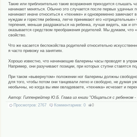
Такие или приблизительно такие возражения приходится слышать ча
начинают меняться. Обычно это случается после первых удачных по
начинают иначе относиться к «технике» и одновременно замечают в 
нуждам и горестям ребенка, легче принимают его «отрицательные» 
терпения, меньше раздражаться на ребенка, лучше видеть, как и от
оказывается средством преображения родителей. Мы думаем, что «п
свойство.
Что же касается беспокойства родителей относительно искусственно
я часто привожу на занятиях.
Хорошо известно, что начинающие балерины часы проводят в упраж
Например, они разучивают позиции, при которых ступни ставятся по
При таком «вывернутом» положении ног балерины должны свободно 
для того, чтобы потом они танцевали легко и свободно, не думая уж
необычны, но когда вы ими овладеваете, «техника» исчезает и пере
Автор: Гиппенрейтер Ю.Б. Глава из книги "Общаться с ребенком - 
Просмотров:
2767
Комментариев:
0
0