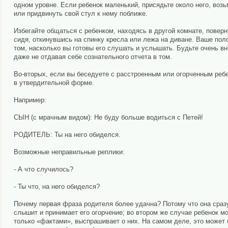
одном уровне. Если ребенок маленький, присядьте около него, возьм
или придвинуть свой стул к нему поближе.
Избегайте общаться с ребенком, находясь в другой комнате, поверн
сидя, откинувшись на спинку кресла или лежа на диване. Ваше по
том, насколько вы готовы его слушать и услышать. Будьте очень в
даже не отдавая себе сознательного отчета в том.
Во-вторых, если вы беседуете с расстроенным или огорченным реб
в утвердительной форме.
Например:
СЫН (с мрачным видом): Не буду больше водиться с Петей!
РОДИТЕЛЬ: Ты на него обиделся.
Возможные неправильные реплики:
- А что случилось?
- Ты что, на него обиделся?
Почему первая фраза родителя более удачна? Потому что она сразу
слышит и принимает его огорчение; во втором же случае ребенок мо
только «фактами», выспрашивает о них. На самом деле, это может б