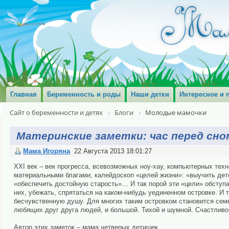
Главная
Беременность и роды
Наши детки
Интересное и 
Сайт о беременности и детях
Блоги
Молодые мамочки
Материнские заметки: час перед сно
Мама Игоряна
22 Августа 2013 18:01:27
XXI век – век прогресса, всевозможных ноу-хау, компьютерных техно
материальными благами, калейдоскоп «целей жизни»: «выучить дете
«обеспечить достойную старость»… И так порой эти «цели» обступаю
них, убежать, спрятаться на каком-нибудь уединенном островке. И т
бесчувственную душу. Для многих таким островком становится сем
любящих друг друга людей, и большой. Тихой и шумной. Счастливо
Автор этих заметок – мама четверых детишек.