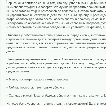
Серьезно! Я поймала себя на том, что окунуться в жизнь детей (на 
неимоверно трудно! Но говорят, что лучше исправлять свои ошибки п
не было готовки-стирки-разговоров по телефону, я стала замечать,
неуправляемые и непокорные дети меня слышат. Да еще и рассужда
потребовалось для этого всего-навсего ввести в практику семейные
беседовать на абсолютно любые темы – от серьезных вопросов духовн
можно вспомнить о скверном поведении – и услышать искреннее, а 
Отвоевав у собственного эгоизма этот «час перед сном», я стольк
с детьми и в течение дня: в перерыве между домашними делами плю
оживляются ее глаза, как же восторженно она лепечет что-то нежно
придумывать какие-то немыслимые игры: дети и сами прекрасно игр
детям.
Наши дети – удивительные создания. Они знают и понимают горазд
в работе, кто в себе, кто в домашних делах. К своему стыду, обнар
дочка умеет вполне сносно держать ручку в руках и знает все цвета
средним сыном:
– Мама, посмотри, какая за окном красота!
– Сейчас посмотрю, вот только уберусь.
– Эх, мама-мама! Пока ты будешь убираться, вся красота кончится!.
И я еще была уверена, что внимательна к своим детям! Да, я внима