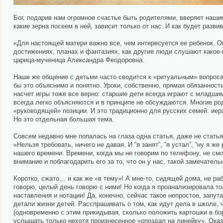
Бог, подарив нам огромное счастье быть родителями, вверяет наш
какие зерна посеем в ней, зависит только от нас. И как будет разв
«Для настоящей матери важно все, чем интересуется ее ребенок. О
достижениях, планах и фантазиях, как другие люди слушают какое-
царица-мученица Александра Феодоровна.
Наше же общение с детьми часто сводится к «ритуальным» вопросам
бы это объяснимо и понятно. Уроки, собственно, прямая обязанность
насчет игры тоже все верно: старшие дети всегда играют с младшим
всегда легко объясняются и в принципе не обсуждаются. Многие р
«руководящей» позиции. И это традиционно для русских семей: иер
Но это отдельная большая тема.
Совсем недавно мне попалась на глаза одна статья, даже не статья,
«Нельзя требовать, ничего не давая. И “я занят”, “я устал”, “ну я ж
нашего времени. Времени, когда мы не говорим по телефону, не см
внимание и поблагодарить его за то, что он у нас, такой замечатель
Коротко, сжато… и как же «в тему»! А мне-то, сидящей дома, не ра
говорю, целый день говорю с ними! Но когда я проанализировала то
наставления и нотации! Да, конечно, сейчас такое непростое, запута
детали жизни детей. Расспрашивать о том, как идут дела в школе, 
(одновременно с этим прикидывая, сколько положить картошки в борщ
услышать только нехотя произнесенное «опоздал на линейку». Оказы