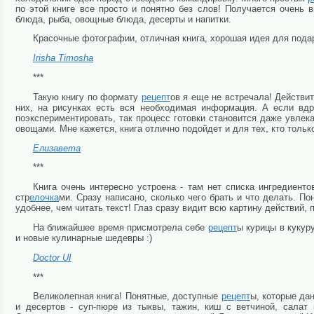
по этой книге все просто и понятно без слов! Получается очень 
блюда, рыба, овощные блюда, десерты и напитки.
Красочные фотографии, отличная книга, хорошая идея для подарка
Irisha Timosha
***
Такую книгу по формату
рецепт
ов я еще не встречала! Действит
них, на рисунках есть вся необходимая информация. А если вдр
поэкспериментировать, так процесс готовки становится даже увлек
овощами. Мне кажется, книга отлично подойдет и для тех, кто только
Елизавета
***
Книга очень интересно устроена - там нет списка ингредиент
стр
елочка
ми. Сразу написано, сколько чего брать и что делать. П
удобнее, чем читать текст! Глаз сразу видит всю картину действий, 
На ближайшее время присмотрела себе
рецепт
ы курицы в кукур
и новые кулинарные шедевры :)
Doctor UI
***
Великолепная книга! Понятные, доступные
рецепт
ы, которые да
и десертов - суп-пюре из тыквы, тажин, киш с ветчиной, сала