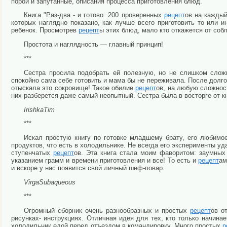
порой и запутанные, описания процесса приготовления блюд.
Книга "Раз-два - и готово. 200 проверенных
рецепт
ов на каждый
которых наглядно показано, как лучше всего приготовить то или 
ребенок. Просмотрев
рецепт
ы этих блюд, мало кто откажется от собл
Простота и наглядность — главный принцип!
***
Сестра просила подобрать ей полезную, но не слишком сложн
спокойно сама себе готовить и мама бы не переживала. После долго
отыскала это сокровище! Такое обилие
рецепт
ов, на любую сложност
них разберется даже самый неопытный. Сестра была в восторге от к
IrishkaTim
***
Искал простую книгу по готовке младшему брату, его любимое
продуктов, что есть в холодильнике. Не всегда его эксперименты уд
ступенчатых
рецепт
ов. Эта книга стала моим фаворитом: заумны
указанием грамм и времени приготовления и все! То есть и
рецепт
ам
и вскоре у нас появится свой личный шеф-повар.
VirgaSubaqueous
***
Огромный сборник очень разнообразных и простых
рецепт
ов о
рисунках- инструкциях. Отличная идея для тех, кто только начина
холодильник едой перед отъездом в командировку. Много простых
р