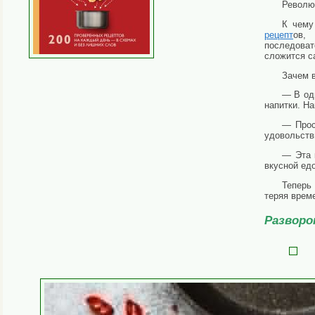
Револю
К чему
рецепт
ов,
последоват
сложится с
Зачем в
— В од
напитки. Н
— Прос
удовольств
— Эта 
вкусной едо
Теперь
теряя време
Разворо