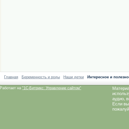
Главная
Беременность и роды
Наши детки
Интересное и полезно
Работает на
"1C-Битрикс: Управление сайтом"
Материа
использ
аудио, 
Если вы
пожалуй