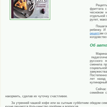
Рецепт
фриттата с
чесноком н
отдельной 
рулет, мако
Пошаго
ребенку. И
рецепт
ам с
колдовство
Об авто
Марина
педагогиче
русского 
сменила пр
социально
замужеств
Постепенно
лет назад
кулинарный
Сейчас
семейное с
накормить, сделав их чуточку счастливее.
За утренней чашкой кофе или за сытным субботним обедом сем
кухне решается большинство проблем и вопросов.