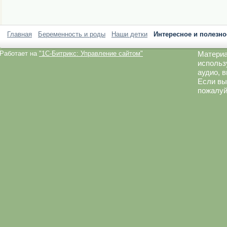
Главная
Беременность и роды
Наши детки
Интересное и полезно
Работает на
"1C-Битрикс: Управление сайтом"
Материа
использ
аудио, 
Если вы
пожалуй