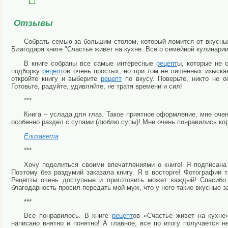
Отзывы
Собрать семью за большим столом, который ломится от вкусны
Благодаря книге "Счастье живет на кухне. Все о семейной кулинари
В книге собраны все самые интересные
рецепт
ы, которые не 
подборку
рецепт
ов очень простых, но при том не лишенных изыскан
откройте книгу и выберите
рецепт
по вкусу. Поверьте, никто не 
Готовьте, радуйте, удивляйте, не тратя времени и сил!
***
Книга – услада для глаз. Такое приятное оформление, мне оче
особенно раздел с супами (люблю супы)! Мне очень понравились кор
Елизавета
***
Хочу поделиться своими впечатлениями о книге! Я подписан
Поэтому без раздумий заказала книгу. Я в восторге! Фотографии та
Рецепты очень доступные и приготовить может каждый! Спасибо
благодарность просил передать мой муж, что у него такие вкусные з
***
Все понравилось. В книге
рецепт
ов «Счастье живет на кухне
написано внятно и понятно! А главное, все по итогу получается н