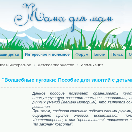
аши детки
Интересное и полезное
Форум
Блоги
Поиск
О
ое и интересное
Детское творчество
Аппликация
. "Волшебные пуговки: Пособие для занятий с детьм
Данное пособие позволяет организовать худо
стимулирующую развитие внимания, восприятия, 
ручных умений (мелкую моторику), что является ос
развития.
При этом, создавая красивые поделки своими рукам
ощущают прилив энергии, испытывают поло
удовлетворение, в них "просыпаются" творческие 
"по законам красоты".