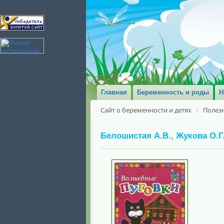
Главная
Беременность и роды
Н
Сайт о беременности и детях
Полезн
Белошистая А.В., Жукова О.Г