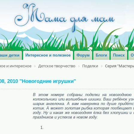
аши детки
Интересное и полезное
Форум
Блоги
Поиск
О
ое и интересное
Детское творчество
Поделки
Серия "Мастер
8, 2010 "Новогодние игрушки"
В этом номере собраны поделки на новогоднюю 
колокольчики или волшебные шишки. Ваш ребёнок узн
шарик ангелочка. А вам наверняка по душе придёт
котик. А может золотая рыбка которая пообещает 
году. Ну и какая же новогодняя ёлка без хлопушки 
праздников и успехов в новом году.
1.