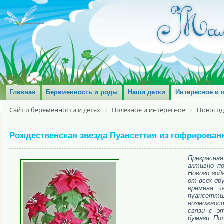
Главная
Беременность и роды
Наши детки
Интересное и 
Сайт о беременности и детях
Полезное и интересное
Новогод
Рождественская звезда Пуансеттия из гофрирован
Прекрасная
активно п
Нового год
от всех др
времена ч
пуансетти
возможност
связи с э
бумаги. По