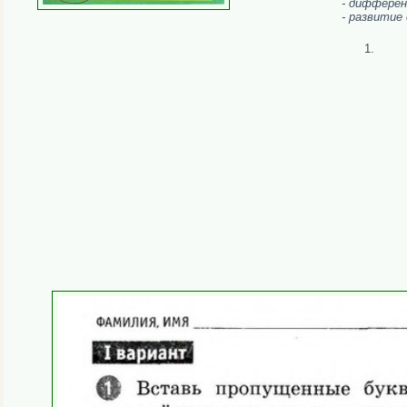
- дифферен
- развитие
1.