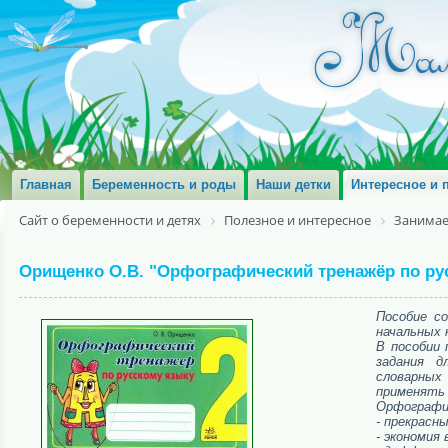
Главная
Беременность и роды
Наши детки
Интересное и 
Сайт о беременности и детях
Полезное и интересное
Занимае
Орищенко О.В. "Орфографический тренажёр по рус
Пособие с
начальных 
В пособии
задания д
словарных
применять 
Орфографич
- прекрасн
- экономия 