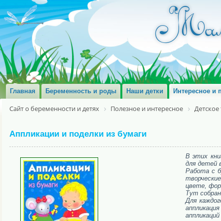
Главная
Беременность и роды
Наши детки
Интересное и 
Сайт о беременности и детях
Полезное и интересное
Детское
Аппликации и поделки из бумаги
В этих кни
для детей в
Работа с 
творческие
цвете, фор
Тут собран
Для каждог
аппликаци
аппликаци