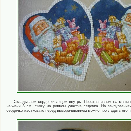
Складываем сердечки лицом внутрь. Прострачиваем на машинк
набивки 3 см. сбоку на ровном участке седечка. На закруглени
сердечко жестковато перед выворачиванием можно прогладить его ч