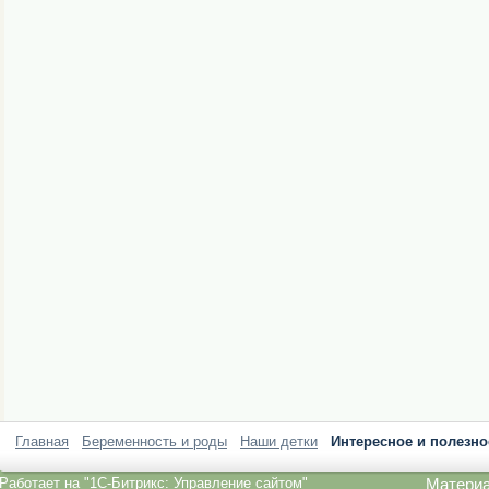
Главная
Беременность и роды
Наши детки
Интересное и полезно
Работает на
"1C-Битрикс: Управление сайтом"
Материа