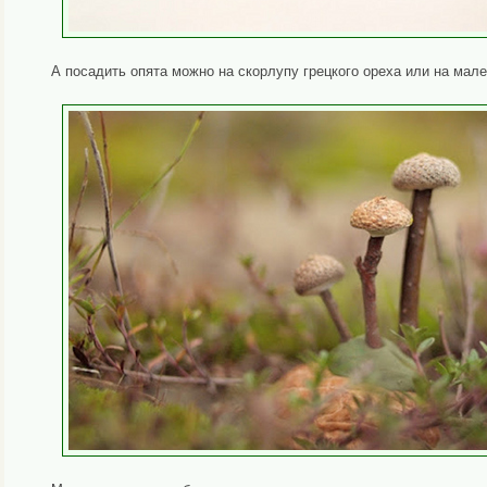
А посадить опята можно на скорлупу грецкого ореха или на мале