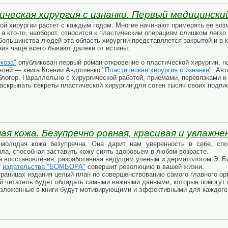
ческая хирургия с изнанки. Первый медицински
ой хирургии растет с каждым годом. Многие начинают примерять ее возм
 а кто-то, наоборот, относится к пластическим операциям слишком легко
большинства людей эта область хирургии представляется закрытой и в к
ния чаще всего бывают далеки от истины.
коза"
опубликован первый роман-откровение о пластической хирургии, н
елей — книга Ксении Авдошенко "
Пластическая хирургия с изнанки
". Ав
 блогер. Параллельно с хирургической работой, приемами, перевязками 
раскрывать секреты пластической хирургии для сотен тысяч своих подпи
я кожа. Безупречно ровная, красивая и увлажнен
 молодая кожа безупречна. Она дарит нам уверенность в себе, сп
ила, способная заставить кожу сиять здоровьем в любом возрасте.
а восстановления, разработанная ведущим ученым и дерматологом Э. Бо
т
издательства "БОМБОРА"
совершит революцию в вашей жизни.
траницах издания целый план по совершенствованию самого главного ор
ой читатель будет обладать самыми важными данными, которые помогут 
изложенные в книги будут мотивирующими и эффективными для каждого 