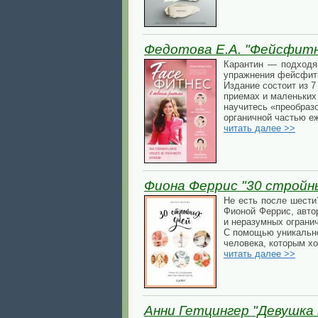
Федотова Е.А. "Фейсфитн
Карантин — подходящ
упражнения фейсфитн
Издание состоит из 7
приемах и маленьких 
научитесь «преобразо
органичной частью е
читать далее >>
Фиона Феррис "30 стройн
Не есть после шести
Фионой Феррис, авто
и неразумных ограни
С помощью уникальной
человека, которым хо
читать далее >>
Анни Гетцингер "Девушка в