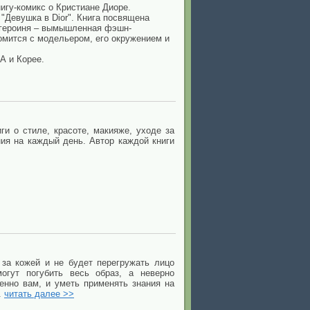
игу-комикс о Кристиане Диоре.
"Девушка в Dior". Книга посвящена
я героиня – вымышленная фэшн-
комится с модельером, его окружением и
А и Корее.
ги о стиле, красоте, макияже, уходе за
ния на каждый день. Автор каждой книги
за кожей и не будет перегружать лицо
огут погубить весь образ, а неверно
енно вам, и уметь применять знания на
.
читать далее >>