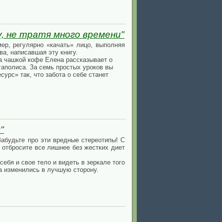
, не тратя много времени"
ер, регулярно «качать» лицо, выполняя
а, написавшая эту книгу.
за чашкой кофе Елена рассказывает о
гаполиса. За семь простых уроков вы
урс» так, что забота о себе станет
"
абудьте про эти вредные стереотипы! С
о отбросите все лишнее без жестких диет
ебя и свое тело и видеть в зеркале того
ра изменились в лучшую сторону.