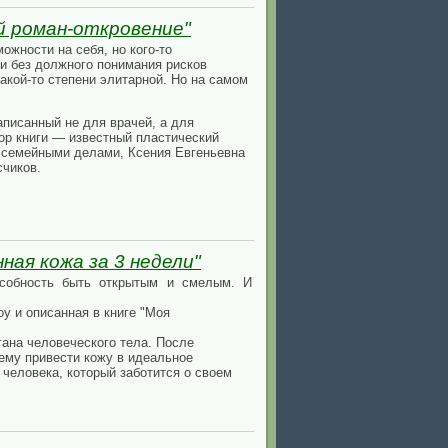
й роман-откровение"
ожности на себя, но кого-то
 и без должного понимания рисков
акой-то степени элитарной. Но на самом
аписанный не для врачей, а для
тор книги — известный пластический
и семейными делами, Ксения Евгеньевна
счиков.
ная кожа за 3 недели"
особность быть открытым и смелым. И
у и описанная в книге "Моя
гана человеческого тела. После
ему привести кожу в идеальное
человека, который заботится о своем