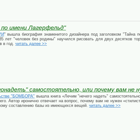
 по имени Лагерфельд"
РИ
" вышла биография знаменитого дизайнера под заголовком "Тайна п
 35 лет "человек без родины" научился рисовать для двух десятков т
в в год.
читать далее >>
гонадеть" самостоятельно, или почему вам не 
ьстве "БОМБОРА"
вышла книга «Лечим "нечего надеть" самостоятельн
его. Автор иронично отвечает на вопрос, почему вам не нужен «стилист
ному составлению базы из имеющихся вещей.
читать далее >>