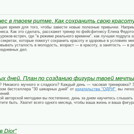
ес в твоем ритме. Как сохранить свою красоту
ее время для того, чтобы завести новые полезные привычки. Наприм
еса. Как это сделать, расскажет тренер по фейсфитнесу Елена Федотов
 уроков-встреч, где "в режиме реального времени", как лучшая подруга 
секретах, которые помогут сохранить красоту и здоровье в условиях ме
вывать усталость в молодость, возраст — в красоту, а занятость — в рес
жедневных дел.
ых дней. План по созданию фигуры твоей мечты
? Никакого мучного и сладкого? Каждый день — часовая тренировка? З
ром бестселлера "30 шикарных дней" от
издательства "ОДРИ"
, вы легк
чений.
 авторской методики вы постепенно, день за днем научитесь слышать с
тите быть. Хватит всего одного месяца, чтобы ваша жизнь и ваша фигу
 Dior"