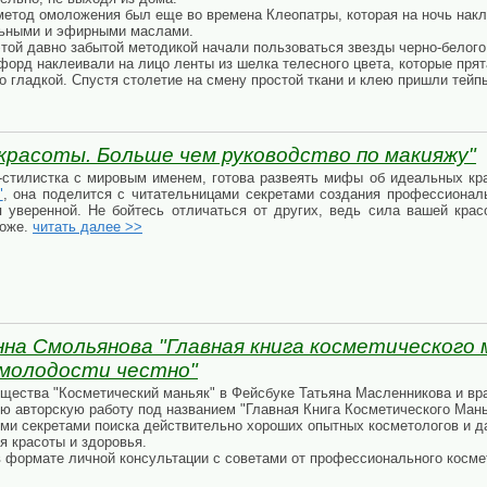
етод омоложения был еще во времена Клеопатры, которая на ночь накле
льными и эфирными маслами.
этой давно забытой методикой начали пользоваться звезды черно-белого
форд наклеивали на лицо ленты из шелка телесного цвета, которые пря
 гладкой. Спустя столетие на смену простой ткани и клею пришли тейп
красоты. Больше чем руководство по макияжу"
-стилистка с мировым именем, готова развеять мифы об идеальных кра
"
, она поделится с читательницами секретами создания профессиональ
я уверенной. Не бойтесь отличаться от других, ведь сила вашей крас
коже.
читать далее >>
на Смольянова "Главная книга косметического 
 молодости честно"
щества "Косметический маньяк" в Фейсбуке Татьяна Масленникова и вр
ю авторскую работу под названием "Главная Книга Косметического Ман
ми секретами поиска действительно хороших опытных косметологов и д
я красоты и здоровья.
в формате личной консультации с советами от профессионального косме