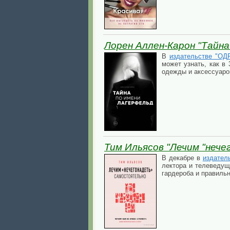
Лорен Аллен-Карон "Тайна
В
издательстве "ОД
может узнать, как в
одежды и аксессуаро
Тим Ильясов "Лечим "нече
В декабре в
издател
лектора и телеведущ
гардероба и правиль