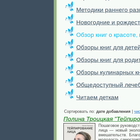
Методики раннего раз
Новогодние и рождест
Обзор книг о красоте,
Обзоры книг для детей
Обзоры книг для роди
Обзоры кулинарных к
Общедоступный лече
Читаем деткам
Сортировать по:
дате добавления
|
чи
Полина Троицкая "Тейпир
Пошаговое руководст
лица — новый эколо
вмешательств. Благ
молодость самостоят