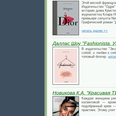
Этой весной француз
Издательство "Одри"
историю дома Кристиа
журналистка Клара Но
премьере силуэта Ne
Графический роман "Д
читать далее >>
Даллас Шоу "Fashionista. 
В издательстве "Экс
собой, о любви к се
топовый блогер.
чита
Новикова К.А. "Красивая Т
Каждая женщина уже
косметикой — кроме
подобранный крем — 
практике. Этому учи