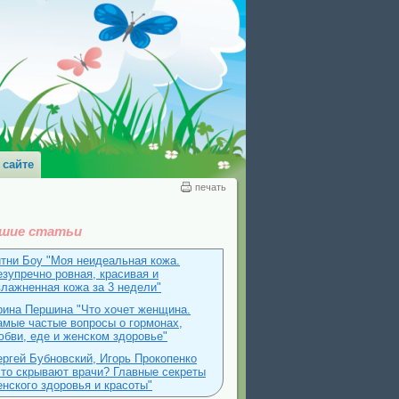
 сайте
печать
шие статьи
итни Боу "Моя неидеальная кожа.
езупречно ровная, красивая и
влажненная кожа за 3 недели"
рина Першина "Что хочет женщина.
амые частые вопросы о гормонах,
юбви, еде и женском здоровье"
ергей Бубновский, Игорь Прокопенко
Что скрывают врачи? Главные секреты
енского здоровья и красоты"