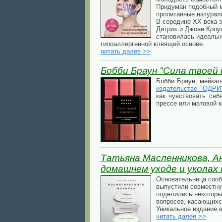
Придуман подобный м
пропитанные натура
В середине ХХ века 
Дитрих и Джоан Кроу
становилась идеально
гипоаллергенной клеящей основе.
читать далее >>
Бобби Браун "Сила твоей 
Бобби Браун, мейкап
издательстве "ОДРИ
как чувствовать себ
прессе или матовой 
Татьяна Масленникова, Ан
домашнем уходе и уколах
Основательница сооб
выпустили совместну
поделились некоторы
вопросов, касающихс
Уникальное издание 
читать далее >>