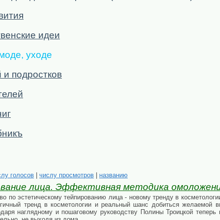
вития
венские идеи
 моде, уходе
 и подростков
телей
ниг
бникъ
слу голосов
|
числу просмотров
|
названию
ование лица. Эффективная методика омоложения
во по эстетическому тейпированию лица - новому тренду в косметологи
гичный тренд в косметологии и реальный шанс добиться желаемой вн
одаря наглядному и пошаговому руководству Полины Троицкой теперь
ельно, не выходя из дома.