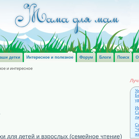
аши детки
Интересное и полезное
Форум
Блоги
Поиск
О
ое и интересное
Луч
У
Б
у
И
и
С
л
С
"
ж
хи для детей и взрослых (семейное чтение)