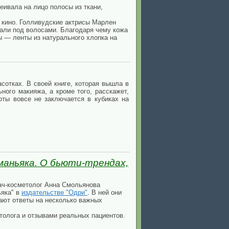
ивала на лицо полосы из ткани,
 кино. Голливудские актрисы Марлен
тали под волосами. Благодаря чему кожа
ы — ленты из натурального хлопка на
сотках. В своей книге, которая вышла в
ного макияжа, а кроме того, расскажет,
оты вовсе не заключается в кубиках на
маньяка. О бьюти-трендах,
ач-косметолог Анна Смольянова
ьяка" в
издательстве "Одри"
. В ней они
ают ответы на несколько важных
толога и отзывами реальных пациентов.