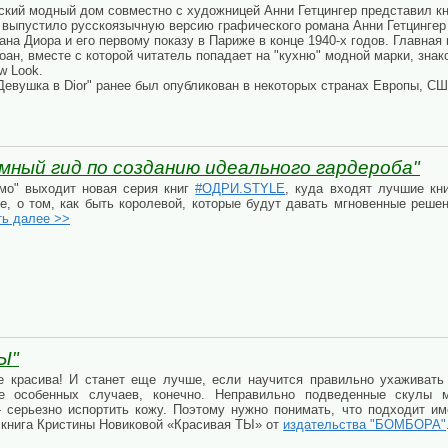
ский модный дом совместно с художницей Анни Гетцингер представил кн
 выпустило русскоязычную версию графического романа Анни Гетцингер 
на Диора и его первому показу в Париже в конце 1940-х годов. Главна
ан, вместе с которой читатель попадает на "кухню" модной марки, зна
w Look.
евушка в Dior" ранее был опубликован в некоторых странах Европы, СШ
Умный гид по созданию идеального гардероба"
мо" выходит новая серия книг
#ОДРИ.STYLE
, куда входят лучшие кни
бе, о том, как быть королевой, которые будут давать мгновенные реше
ть далее >>
Ы"
 красива! И станет еще лучше, если научится правильно ухаживать 
 особенных случаев, конечно. Неправильно подведенные скулы м
серьезно испортить кожу. Поэтому нужно понимать, что подходит им
т книга Кристины Новиковой «Красивая ТЫ» от
издательства "БОМБОРА"