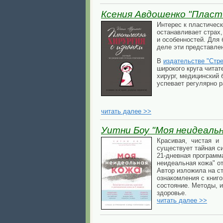
Ксения Авдошенко "Пласти
Интерес к пластическ
останавливает страх,
и особенностей. Для 
деле эти представле
В
издательстве "Стре
широкого круга читат
хирург, медицинский
успевает регулярно 
читать далее >>
Уитни Боу "Моя неидеальна
Красивая, чистая и
существует тайная с
21-дневная программ
неидеальная кожа" о
Автор изложила на с
ознакомления с книг
состояние. Методы, 
здоровье.
читать далее >>