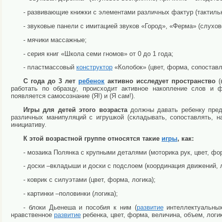
- развивающие книжки с элементами различных фактур (тактил
- звуковые панели с имитацией звуков «Город», «Ферма» (слухово
- мячики массажные;
- серия книг «Школа семи гномов» от 0 до 1 года;
- пластмассовый
конструктор
«Колобок» (цвет, форма, сопостав
С года до 3 лет
ребенок
активно исследует пространство
(
работать по образцу, происходит активное накопление слов и 
появляется самосознание (Я!) и (Я сам!).
Игры для детей этого возраста
должны давать ребенку пред
различных манипуляций с игрушкой (складывать, сопоставлять, на
инициативу.
К этой возрастной группе относятся такие
игры
, как:
- мозаика Полянка с крупными деталями (моторика рук, цвет, фо
- доски –вкладыши и доски с подслоем (координация движений, 
- коврик с силуэтами (цвет, форма, логика);
- картинки –половинки (логика);
- блоки Дьенеша и пособия к ним (
развитие
интеллектуальных
нравственное
развитие
ребенка, цвет, форма, величина, объем, логик