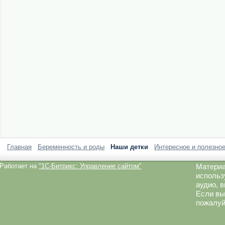
Главная
Беременность и роды
Наши детки
Интересное и полезно
Работает на
"1C-Битрикс: Управление сайтом"
Материа
использ
аудио, 
Если вы
пожалуй