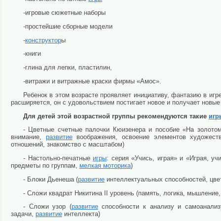
-игровые сюжетные наборы
-простейшие сборные модели
-
конструктор
ы
-книги
-глина для лепки, пластилин,
-витражи и витражные краски фирмы «Амос».
Ребенок в этом возрасте проявляет инициативу, фантазию в игре
расширяется, он с удовольствием постигает новое и получает новые
Для детей этой возрастной группы рекомендуются такие
игр
- Цветные счетные палочки Кюизенера и пособие «На золотом
внимание,
развитие
воображения, освоение элементов художестве
отношений, знакомство с масштабом)
- Настольно-печатные
игры
: серия «Учись, играя» и «Играя, у
предметы по группам,
мелкая моторика
)
- Блоки Дьенеша (
развитие
интеллектуальных способностей, цвет
- Сложи квадрат Никитина II уровень (память, логика, мышление
- Сложи узор (
развитие
способности к анализу и самоанализ
задачи,
развитие
интеллекта)