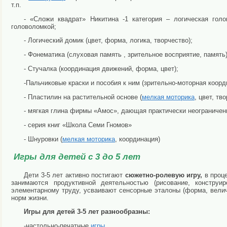
т.п.
- «Сложи квадрат» Никитина -1 категория – логическая гол
головоломкой;
- Логический домик (цвет, форма, логика, творчество);
- Фонематика (слуховая память , зрительное восприятие, память)
- Стучалка (координация движений, форма, цвет);
-Пальчиковые краски и пособия к ним (зрительно-моторная коорд
- Пластилин на растительной основе (
мелкая моторика
, цвет, тв
- мягкая глина фирмы «Амос», дающая практически неограниче
- серия книг «Школа Семи Гномов»
- Шнуровки (
мелкая моторика
, координация)
Игры для детей с 3 до 5 лет
Дети 3-5 лет активно постигают
сюжетно-ролевую игру,
в проц
занимаются продуктивной деятельностью (рисование, конструир
элементарному труду, усваивают сенсорные эталоны (форма, велич
норм жизни.
Игры для детей 3-5 лет разнообразны:
-настольно-печатные
игры