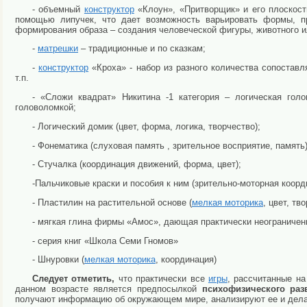
- объемный
конструктор
«Клоун», «Притворщик» и его плоскост
помощью липучек, что дает возможность варьировать формы, пр
формирования образа – создания человеческой фигуры, животного и
-
матрешки
– традиционные и по сказкам;
-
конструктор
«Кроха» - набор из разного количества сопостав
т.п.
- «Сложи квадрат» Никитина -1 категория – логическая гол
головоломкой;
- Логический домик (цвет, форма, логика, творчество);
- Фонематика (слуховая память , зрительное восприятие, память)
- Стучалка (координация движений, форма, цвет);
-Пальчиковые краски и пособия к ним (зрительно-моторная коорд
- Пластилин на растительной основе (
мелкая моторика
, цвет, тв
- мягкая глина фирмы «Амос», дающая практически неограниче
- серия книг «Школа Семи Гномов»
- Шнуровки (
мелкая моторика
, координация)
Следует отметить,
что практически все
игры
, рассчитанные на
данном возрасте является предпосылкой
психофизического раз
получают информацию об окружающем мире, анализируют ее и дел