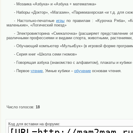
- Мозаика «Азбука» и «Азбука + математика»
- Наборы «Доктор», «Магазин», «Парикмахерская «и т.д. для сю
- Настолько-печатные
игры
по правилам : «Курочка Ряба», «Ко
маленькие», «Логический поезд»
- Электровикторина «Смекалочка» (расширяет представление 
различными профессиями и видами спорта, животными, растениями,
- Обучающий компьютер «МульиБук» (в игровой форме программ
- Серия книг «Школа семи гномов»
- Говорящая азбука (знакомство с алфавитом), плакаты и кубики 
- Первое
чтение
, Умные кубики –
обучение
основам чтения.
Число голосов:
18
Код для вставки на форуме: