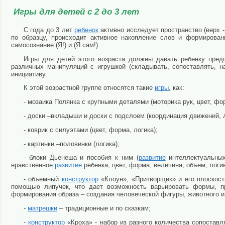
Игры для детей с 2 до 3 лет
С года до 3 лет
ребенок
активно исследует пространство (верх - 
по образцу, происходит активное накопление слов и формирован
самосознание (Я!) и (Я сам!).
Игры для детей этого возраста должны давать ребенку пред
различных манипуляций с игрушкой (складывать, сопоставлять, на
инициативу.
К этой возрастной группе относятся такие
игры
, как:
- мозаика Полянка с крупными деталями (моторика рук, цвет, фо
- доски –вкладыши и доски с подслоем (координация движений, 
- коврик с силуэтами (цвет, форма, логика);
- картинки –половинки (логика);
- блоки Дьенеша и пособия к ним (
развитие
интеллектуальных
нравственное
развитие
ребенка, цвет, форма, величина, объем, логик
- объемный
конструктор
«Клоун», «Притворщик» и его плоскост
помощью липучек, что дает возможность варьировать формы, пр
формирования образа – создания человеческой фигуры, животного и
-
матрешки
– традиционные и по сказкам;
-
конструктор
«Кроха» - набор из разного количества сопостав