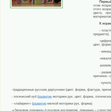
Первый
этом возр
этого возр
цвета, пр
материалов
К игра
-
пластм
предмета);
-цифро
цвет, форма
- мякиш
-неваля
-развив
- разви
причинно –
- кукол
-традиционные русские дергунчики (цвет, форма, фактура, причи
- логический куб (
развитие
моторики рук, цвет, форма, логическ
- «лабиринт» (
развитие
мелкой моторики рук, форма)
-«Звуковая дорожка» (слуховое восприятие, причинно – следств