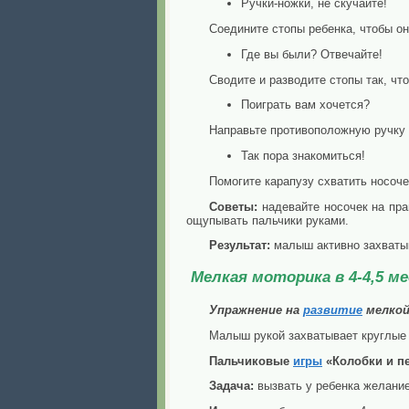
Ручки-ножки, не скучайте!
Соедините стопы ребенка, чтобы он
Где вы были? Отвечайте!
Сводите и разводите стопы так, чт
Поиграть вам хочется?
Направьте противоположную ручку р
Так пора знакомиться!
Помогите карапузу схватить носоче
Советы:
надевайте носочек на пра
ощупывать пальчики руками.
Результат:
малыш активно захватыв
Мелкая моторика в 4-4,5 м
Упражнение на
развитие
мелко
Малыш рукой захватывает круглые
Пальчиковые
игры
«Колобки и п
Задача:
вызвать у ребенка желание