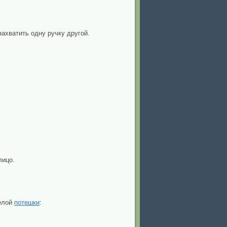
ахватить одну ручку другой.
лицо.
селой
потешки
: