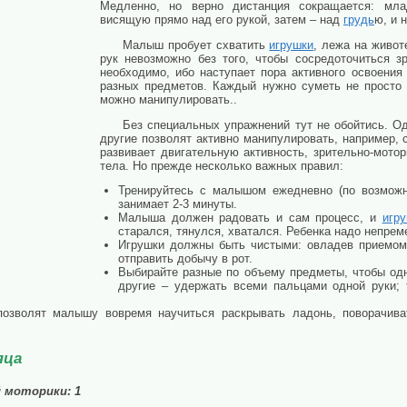
Медленно, но верно дистанция сокращается: мла
висящую прямо над его рукой, затем – над
грудь
ю, и 
Малыш пробует схватить
игрушки
, лежа на живот
рук невозможно без того, чтобы сосредоточиться з
необходимо, ибо наступает пора активного освоения
разных предметов. Каждый нужно суметь не просто в
можно манипулировать..
Без специальных упражнений тут не обойтись. Од
другие позволят активно манипулировать, например, 
развивает двигательную активность, зрительно-мото
тела. Но прежде несколько важных правил:
Тренируйтесь с малышом ежедневно (по возможно
занимает 2-3 минуты.
Малыша должен радовать и сам процесс, и
игр
старался, тянулся, хватался. Ребенка надо непрем
Игрушки должны быть чистыми: овладев приемом 
отправить добычу в рот.
Выбирайте разные по объему предметы, чтобы од
другие – удержать всеми пальцами одной руки; 
озволят малышу вовремя научиться раскрывать ладонь, поворачиват
яца
й моторики
: 1