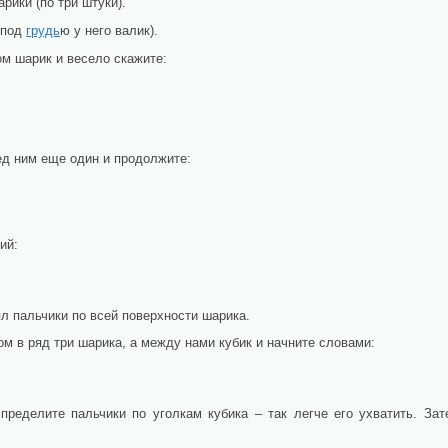
рики (по три штуки).
(под
грудь
ю у него валик).
м шарик и весело скажите:
д ним еще один и продолжите:
ий:
 пальчики по всей поверхности шарика.
 в ряд три шарика, а между нами кубик и начните словами:
пределите пальчики по уголкам кубика – так легче его ухватить. За