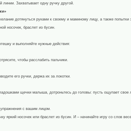
й линии. Захватывает одну ручку другой.
ки»
лание дотянуться руками к своему и маминому лицу, а также попытки з
ой носочек, браслет из бусин.
тешку и выполняйте нужные действия:
потрясите, чтобы расслабить пальчики.
одите его ручки, держа их за локотки.
адошками щечки малыша, дотроньтесь до головы: пусть ощупает свое 
 упражнения с вашим лицом.
ку яркий носочек или браслет из бусин. И – начинайте игру со слов ве