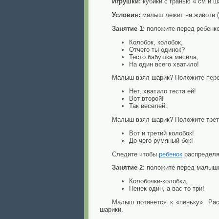
Игрушки:
кубики с гранью 4 см и ша
Условия:
малыш лежит на животе 
Занятие 1:
положите перед ребенко
Колобок, колобок,
Отчего ты одинок?
Тесто бабушка месила,
На один всего хватило!
Малыш взял шарик? Положите пере
Нет, хватило теста ей!
Вот второй!
Так веселей.
Малыш взял шарик? Положите трет
Вот и третий колобок!
До чего румяный бок!
Следите чтобы
ребенок
распределял
Занятие 2:
положите перед малышом
Колобочки-колобки,
Пенек один, а вас-то три!
Малыш потянется к «пеньку». Рас
шарики.