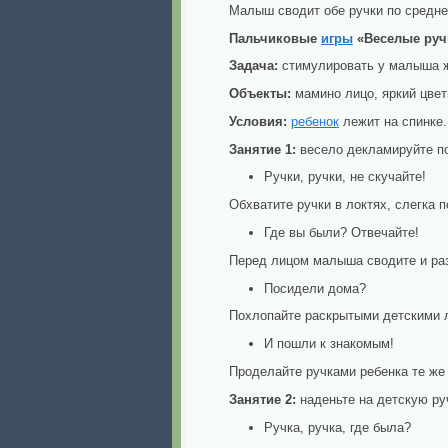
Малыш сводит обе ручки по средне
Пальчиковые
игры
«Веселые руч
Задача:
стимулировать у малыша же
Объекты:
мамино лицо, яркий цветн
Условия:
ребенок
лежит на спинке.
Занятие 1:
весело декламируйте по
Ручки, ручки, не скучайте!
Обхватите ручки в локтях, слегка 
Где вы были? Отвечайте!
Перед лицом малыша сводите и разв
Посидели дома?
Похлопайте раскрытыми детскими л
И пошли к знакомым!
Проделайте ручками ребенка те же
Занятие 2:
наденьте на детскую руч
Ручка, ручка, где была?