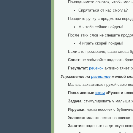
Приподнимите локоток, чтобы малы
Спрятаться от нас смогла?
Поводите ручку с предметом перед
Мы тебя сейчас найдем!
После этих слов не спешите продо
И играть скорей пойдем!
Если это произошло, ваши слова 
Совет:
не забывайте надевать брас
Результат:
ребенок
активно тянет р
Упражнение на
развитие
мелкой м
Малыш захватывает рукой свою но
Пальчиковые
игры
«Ручки и нож
Задача:
стимулировать у малыша ж
Игрушки:
яркий носочек с бубенчик
Условия:
малыш лежит на спинке.
Занятие:
наденьте на детскую ножк