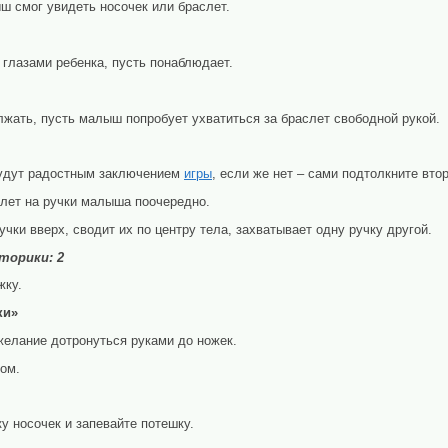
ш смог увидеть носочек или браслет.
 глазами ребенка, пусть понаблюдает.
лжать, пусть малыш попробует ухватиться за браслет свободной рукой.
будут радостным заключением
игры
, если же нет – сами подтолкните вто
лет на ручки малыша поочередно.
учки вверх, сводит их по центру тела, захватывает одну ручку другой.
оторики
: 2
жку.
ки»
елание дотронуться руками до ножек.
ом.
у носочек и запевайте потешку.