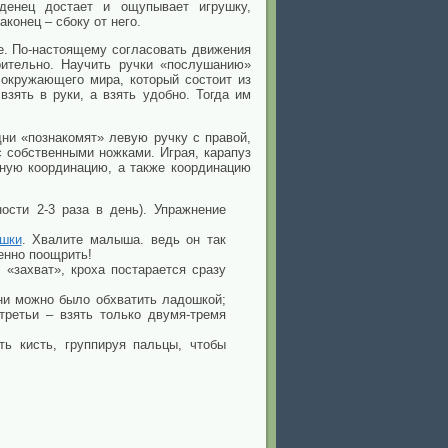
денец достает и ощупывает игрушку,
наконец – сбоку от него.
е. По-настоящему согласовать движения
рительно. Научить ручки «послушанию»
 окружающего мира, который состоит из
зять в руки, а взять удобно. Тогда им
ни «познакомят» левую ручку с правой,
с собственными ножками. Играя, карапуз
рную координацию, а также координацию
сти 2-3 раза в день). Упражнение
ушки
. Хвалите малыша. ведь он так
енно поощрить!
«захват», кроха постарается сразу
ни можно было обхватить ладошкой;
третьи – взять только двумя-тремя
ь кисть, группируя пальцы, чтобы