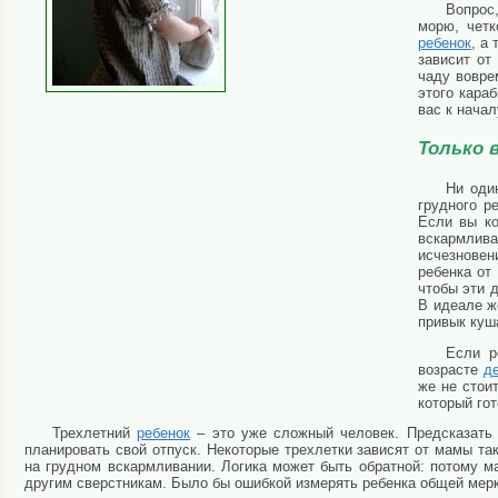
Вопрос
морю, четк
ребенок
, а
зависит от
чаду вовре
этого кара
вас к начал
Только 
Ни оди
грудного р
Если вы к
вскармлив
исчезновен
ребенка от
чтобы эти 
В идеале же
привык куш
Если р
возрасте
д
же не стои
который гот
Трехлетний
ребенок
– это уже сложный человек. Предсказать 
планировать свой отпуск. Некоторые трехлетки зависят от мамы та
на грудном вскармливании. Логика может быть обратной: потому м
другим сверстникам. Было бы ошибкой измерять ребенка общей мерко