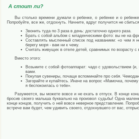
А стоит ли?
Вы столько времени думали о ребенке, о ребенке и о ребенке
Попробуйте, все же, отдохнуть. Начните, вдруг получится не сбитьс
Звонить туда по 3 раза в день: достаточно одного раза.
Брать с собой альбом с младенческими фото: вы не на фр
Составлять мыcленный список под названием: «о чем я н
берегу моря - вам ни к чему.
Считать живущих в отеле детей, сравнимых по возрасту с 
Вместо этого:
Возьмите с собой фотоаппарат: чадо с удовольствием (и, 
вами.
Покупая сувениры, почаще вспоминайте про себя. Чемодан 
Загорайте и купайтесь. Иначе на вопрос «Мамочка, почему
я беспокоилась о тебе».
Разумеется, вы можете вовсе и не ехать в отпуск. В конце кон
бросив своего малыша буквально на произвол судьбы! Одна мален
конце концов, получить о ней вовсе неверное представление. Попро
встрече вам будет, чем удивить своего, отдохнувшего от вас, отпрыс