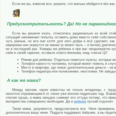
Если же вы, взвесив все, решили, что малыш обойдется без вас
Предусмотрительность? Да! Но не параноидно
Если вы решили ехать, отнеситесь рационально ко всей это
ситуаций напоминает попытку оставить дома вместо себя собствен
чуть разные, но все они хотят для него добра и всё сделают, ка
наверняка они окажутся не менее (а может быть – и более) диетиче
не в последний раз. Комары же ребенка и при вас неоднократно кус
себя в своей тарелке, оставьте ответственному лицу список ЦУ:
Режим дня ребенка. Отдельно пометьте пункты, которые мо
Телефон какого-то человека, который может помочь в слу
Место в квартире, где лежат дополнительные деньги – на 
Телефон педиатра или поликлиники, неотложки. Не забудьте
А как же мама?
Между прочим, науке известны не только младенцы, с труд
неохотно отрывающиеся от своих уже вполне подросших чад. Бывает
спелая груша, а мама занудно снимает его оттуда потому, что при
материнства совершенно необходим. Да и
ребенок
пускай отдохнет.
Такая мама, разумеется, предусмотрела все. Няня проверена,
дополнительно вашу няню. Подруги поддержат бабушек, а вы будете