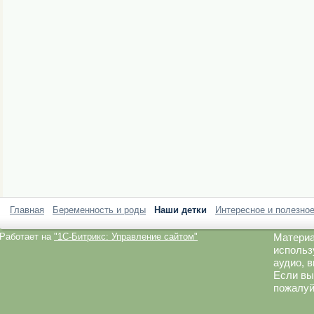
Главная
Беременность и роды
Наши детки
Интересное и полезно
Работает на
"1C-Битрикс: Управление сайтом"
Материа
использ
аудио, 
Если вы
пожалуй