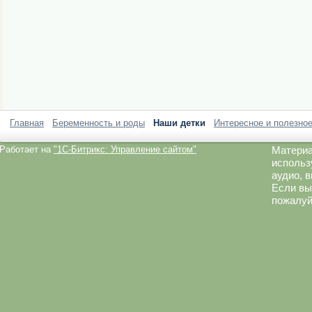
Главная
Беременность и роды
Наши детки
Интересное и полезно
Работает на
"1C-Битрикс: Управление сайтом"
Материа
использ
аудио, 
Если вы
пожалуй