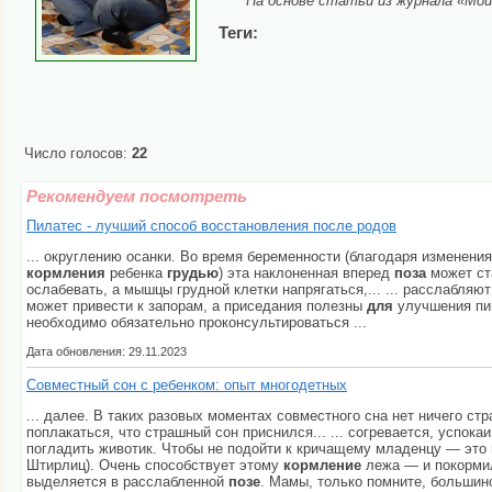
На основе статьи из журнала «Мо
Теги:
Число голосов:
22
Рекомендуем посмотреть
Пилатес - лучший способ восстановления после родов
... округлению осанки. Во время беременности (благодаря изменени
кормления
ребенка
грудью
) эта наклоненная вперед
поза
может ст
ослабевать, а мышцы грудной клетки напрягаться,... ... расслабля
может привести к запорам, а приседания полезны
для
улучшения пищ
необходимо обязательно проконсультироваться ...
Дата обновления: 29.11.2023
Совместный сон с ребенком: опыт многодетных
... далее. В таких разовых моментах совместного сна нет ничего ст
поплакаться, что страшный сон приснился... ... согревается, успока
погладить животик. Чтобы не подойти к кричащему младенцу — это н
Штирлиц). Очень способствует этому
кормление
лежа — и покормил
выделяется в расслабленной
позе
. Мамы, только помните, большинс