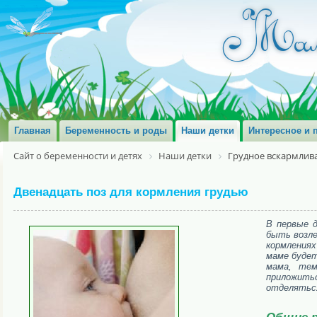
Главная
Беременность и роды
Наши детки
Интересное и 
Сайт о беременности и детях
Наши детки
Грудное вскармлив
Двенадцать поз для кормления грудью
В первые д
быть возле
кормлениях
маме будет
мама, те
приложить
отделятьс