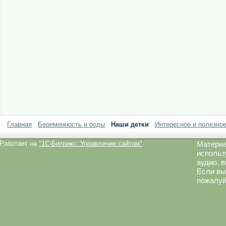
Главная
Беременность и роды
Наши детки
Интересное и полезно
Работает на
"1C-Битрикс: Управление сайтом"
Материа
использ
аудио, 
Если вы
пожалуй