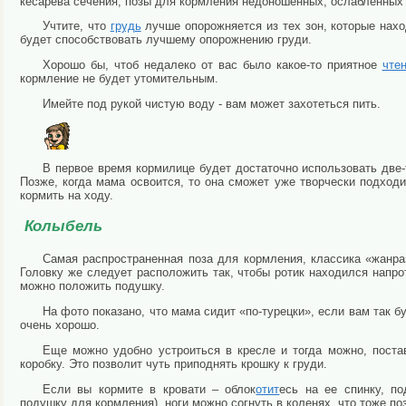
кесарева сечения, позы для кормления недоношенных, ослабленных 
Учтите, что
грудь
лучше опорожняется из тех зон, которые нах
будет способствовать лучшему опорожнению груди.
Хорошо бы, чтоб недалеко от вас было какое-то приятное
чте
кормление не будет утомительным.
Имейте под рукой чистую воду - вам может захотеться пить.
В первое время кормилице будет достаточно использовать две
Позже, когда мама освоится, то она сможет уже творчески подходи
кормить на ходу.
Колыбель
Самая распространенная поза для кормления, классика «жанра
Головку же следует расположить так, чтобы ротик находился напр
можно положить подушку.
На фото показано, что мама сидит «по-турецки», если вам так б
очень хорошо.
Еще можно удобно устроиться в кресле и тогда можно, постав
коробку. Это позволит чуть приподнять крошку к груди.
Если вы кормите в кровати – облок
отит
есь на ее спинку, п
подушку для кормления), ноги можно согнуть в коленях, что тоже по