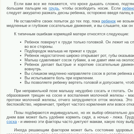
Если вам все же покажется, что крохе дышать сложно, подтян
большим пальцем на
грудь
, чтобы освободить носик. Если
ребен
следует аккуратно разжать десны ребенка, осторожно введя палец в 
Не оставляйте своих попыток до тех пор, пока
ребенок
не возьм
медленные и глубокие сосательные движения, и вы слышите, как он 
К типичным ошибкам кормящей матери относятся следующие:
Ребенок повернут к груди только головкой. Он лежит на с
во все стороны.
Подбородок малыша не прижат к груди.
Ребенок недостаточно широко открывает рот, губы оказыва
Малыш сдавливает сосок губами, а не давит ими на около
Ребенок делает быстрые и короткие сосательные движен
вовнутрь.
Вы слишком медленно направляете сосок в ротик ребенка 
Вы испытываете боль при кормлении.
Вы позволяете ребенку вертеть головой и допускаете, чтоб
При неправильной позе малышу неудобно сосать и глотать. Он за
образования трещин на соске и воспаления молочной железы - ма
протоки молочной железы, отчего затрудняется отток молока. Это
беспокойство, нервничает, требует частого кормления или вовсе отк
Позы подбираются индивидуально, но их выбор обязательно до
днем вам может быть удобнее кормить сидя, а ночью - лежа. Гру
соска
- и именно эти факторы часто диктуют мамам, какую позу выб
Иногда решающим фактором может быть состояние здоровья 