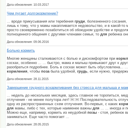
Дата обновления: 10.03.2017
Чем пугает долгокормление?
... вроде прикусывания или теребения
груди
, болезненного сосания,
лишь к тому, что у мамы накапливается недовольство, и в какой-то
просто своевременно позаботиться об обоюдном удобстве и продо
полноценного общения с другими членами семьи, то
для
ребенка оно
Дата обновления: 09.06.2016
Больно кормить
Многие женщины сталкиваются с болью и дискомфортом при
кормл
сосках, особенно ... ... быстро, мама и малыш привыкают друг к дру
разобраться подробнее. Боль в сосках может быть обусловлена... .
кормления
, чтобы
поза
была удобной,
грудь
, если нужно, придерж
Дата обновления: 28.11.2015
Завершение грудного вскармливания без стресса для малыша и ма
... недель до нескольких месяцев, здесь главное не торопиться, м
отлучения - не менее полутора лет! ￼ ￼ Последовательность отлу
одну из распространенных схем отлучения. Во-первых, с каких
корм
для
мамы, либо с тех, которые наименее важны
для
... ... иногда 
Можно еще, например, кормить из неудобной
позы
- стоя, ребенок 
заниматься. Еще часто помогает ...
Дата обновления: 28.05.2015