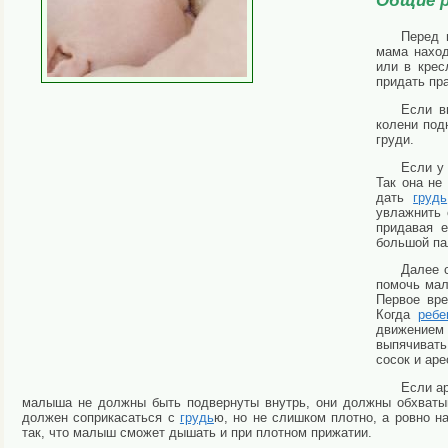
Общие р
Перед 
мама наход
или в крес
придать пр
Если в
колени под
груди.
Если у
Так она не
дать
грудь
увлажнить 
придавая 
большой па
Далее 
помочь мал
Первое вре
Когда
ребе
движением 
выпячиват
сосок и аре
Если ар
малыша не должны быть подвернуты внутрь, они должны обхват
должен соприкасаться с
грудь
ю, но не слишком плотно, а ровно н
так, что малыш сможет дышать и при плотном прижатии.