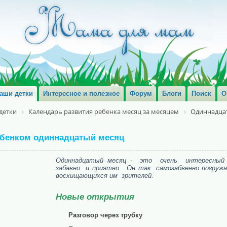
аши детки
Интересное и полезное
Форум
Блоги
Поиск
О
детки
Календарь развития ребенка месяц за месяцем
Одиннадцат
ебенком одиннадцатый месяц
Одиннадцатый месяц - это очень интересны
забавно и приятно. Он так самозабвенно погруж
восхищающихся им зрителей.
Новые открытия
Разговор через трубку