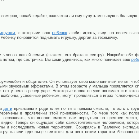
 размеров, понаблюдайте, захочется ли ему сунуть меньшую в большую.
игрушки
, с которыми ваш
ребенок
любит играть, сидя на своем выс
. Ребенку понравится поднимать игрушку, дергая за тесемочку.
 членов вашей семьи (скажем, его брата и сестру). Накройте обе ф
 а потом, где сестричка. Вы сами удивитесь, как много понимает ваш
реб
ужелюбен и общителен. Он использует свой малопонятный лепет, чтоб
ыми звуковыми эффектами. В этом возрасте у малыша проявляется сп
е нет у него в репертуаре. Некоторые слова он уже понимает и с гот
шаблоны, усвоенные ребенком, могут проявляться в играх "слово-действие
ев
дети
привязаны к родителям почти в прямом смысле, то есть с тру
перемены в проявлении этой привязанности. По мере того как полз
т осознавать, что вполне сможет сам вернуться на прежнее мест
е видно. Теперь он ощущает себя самостоятельным человечком, которы
лы и исследовать новые территории. Собираясь в "далекую экспеди
игрушка или одеяльце являются для него неким гарантом безопасност