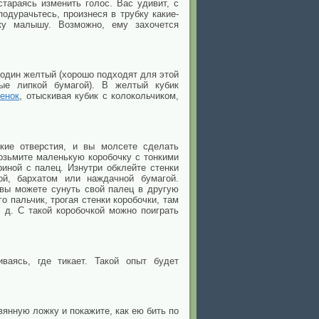
стараясь изменить голос. Вас удивит, с
одурачьтесь, произнеся в трубку какие-
бку малышу. Возможно, ему захочется
 один желтый (хорошо подходят для этой
ные липкой бумагой). В желтый кубик
енок
, отыскивая кубик с колокольчиком,
кие отверстия, и вы молсете сделать
озьмите маленькую коробочку с тонкими
иной с палец. Изнутри обклейте стенки
ой, бархатом или наждачной бумагой.
А вы можете сунуть свой палец в другую
о пальчик, трогая стенки коробочки, там
. д. С такой коробочкой можно поиграть
ваясь, где тикает. Такой опыт будет
вянную ложку и покажите, как ею бить по