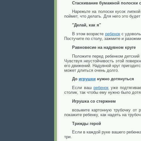
Стаскивание бумажной полоски с
Нарежьте на полоски кусок липкой
поймет, что делать. Для него это буде
"Делай, как я"
В этом возрасте
ребенок
с удовольс
Постучите по столу, зажмите и разожми
Равновесие на надувном круге
Положите перед ребенком детский н
Чувствуя неустойчивость этой поверх
его движений. Надувной круг пригодитс
может длиться очень долго.
До
игрушки
нужно дотянуться
Если ваш
ребенок
уже подтягивае
столик, так чтобы ему нужно было дот
Игрушка со стержнем
возьмите картонную трубочку от 
покажите ребенку, как надеть на трубо
Трижды герой
Если в каждой руке вашего ребенка
три.