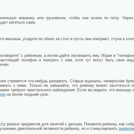
маленькую машинку или грузовичок, чтобы они ехали по полу. Чере
удет катиться сама.
го малыша, усадите их обоих за стол и пусть они поиграют, стуча и хлоп
оговорите" с ребенком, а потом дайте поговорить ему. Играя в "телефо
настоящий телефон и поиграть с ним, хотя тут могут быть свои неуд
ючен.
уже стремятся что-нибудь разорвать. Старые журналы, папиросная бум
вать с ними. Только не забывайте, что ребенку может захотеться по
ажек требуют пристального наблюдения. Если вы видите, что малышу и
тия
на более поздний срок.
су разных предметов для занятий с детьми. Покажите ребенку, как собр
лучшению двигательной активности ребенка, но и стимулировать
развити