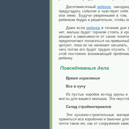
Десятимесячный
ребенок
, находящ
предугадать события и чувствует себя
или няню. Будучи уверенными в том, 
ребенком бодро и решительно, чтобы о
Даже если
ребенок
в течение дня 
нет, малыш будет торчком стоять в кро
решают в зависимости от своих понятий
предпочитают полагаться на привычны
целуют, пока он не начинает засыпать
чего потом его будет трудно отучить.
этой постоянно возникающей проблемы
ребенку.
Повседневные дела
Время кормления
Все в кучу
Из пустых коробок из-под крупы и 
мосты для вашего малыша. Эти неустой
Склад стройматериалов
Эти кухонно-строительные матер
храниться все коробочки и баночки дл
почти такое же, как от сооружения замк