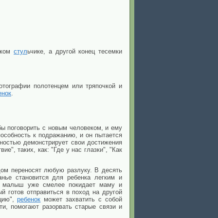
оком
стул
ьчике, а другой конец тесемки
отографии полотенцем или тряпочкой и
енок
.
ы поговорить с новым человеком, и ему
особность к подражанию, и он пытается
овностью демонстрирует свои достижения
", таких, как: "Где у нас глазки", "Как
дом переносят любую разлуку. В десять
анье становится для ребенка легким и
о, малыш уже смелее покидает маму и
й готов отправиться в поход на другой
цию",
ребенок
может захватить с собой
и, помогают разорвать старые связи и