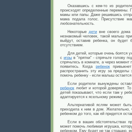
Оказавшись с кем-то из родите
происходят определенные перемены. П
мамы или папы. Даже решившись отпра
мама подала голос. Присутствие ма
любознательность.
Некоторые
дети
вне своего дома 
незнакомый человек, такой малыш при
выйдут, оставив ребенка, он будет
отсутствием.
Для детей, которые очень боятся 
с
игры
в "прятки" - спрячьте голову п
спрячьтесь в комнате, а через момент 
появитесь. Когда
ребенок
привыкнет
распространить эту игру за пределы 
помочь ребенку - если малыш остается
Если родители вынуждены оставл
ребенок
любит и которой доверяет. То
детей показывают, что если там у реб
адаптируется к ясельному режиму.
Альтернативой яслям может быть 
приходила к ним в дом. Желательно, 
ребенком до того, как ей придется оста
Если в ваших обстоятельствах пр
может помочь любимая игрушка, котору
ребенком. Ему будет не так страшно, е