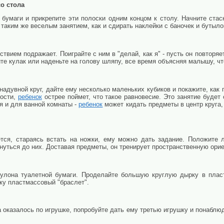
о стола
 бумаги и прикрепите эти полоски одним концом к столу. Начните стас
т таким же веселым занятием, как и сдирать наклейки с баночек и бутыло
твием подражает. Поиграйте с ним в "делай, как я" - пусть он повторя
те кулак или наденьте на голову шляпу, все время объясняя малышу, чт
адувной круг, дайте ему несколько маленьких кубиков и покажите, как п
ности,
ребенок
острее поймет, что такое равновесие. Это занятие буде
я и для ванной комнаты -
ребенок
может кидать предметы в центр круга, 
тся, стараясь встать на ножки, ему можно дать задание. Положит
януться до них. Доставая предметы, он тренирует пространственную ори
рулона туалетной бумаги. Проделайте большую круглую дырку в плас
чку пластмассовый "браслет".
 оказалось по игрушке, попробуйте дать ему третью игрушку и понаблюд