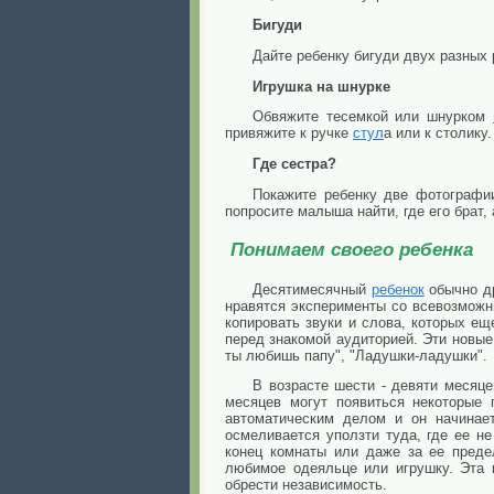
Бигуди
Дайте ребенку бигуди двух разных
Игрушка на шнурке
Обвяжите тесемкой или шнурком
привяжите к ручке
стул
а или к столику
Где сестра?
Покажите ребенку две фотографии
попросите малыша найти, где его брат,
Понимаем своего ребенка
Десятимесячный
ребенок
обычно др
нравятся эксперименты со всевозможн
копировать звуки и слова, которых ещ
перед знакомой аудиторией. Эти новые 
ты любишь папу", "Ладушки-ладушки".
В возрасте шести - девяти месяц
месяцев могут появиться некоторые 
автоматическим делом и он начинае
осмеливается уползти туда, где ее н
конец комнаты или даже за ее преде
любимое одеяльце или игрушку. Эта 
обрести независимость.