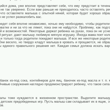
ийся дома, уже вполне представляет себе, что ему предстоит в течен
 не так уверенно. Если вам раньше не приходилось часто оставлять реб
что оставляете малыша с опытной няней, которая будет хорошо обра
н не успел разжалобить вас.
ведет себя вполне независимо, ночью ему необходимо, чтобы родители
ватке и ни за что не ляжет, пока они не найдутся. Проблему, как подг
 и возможностей. Некоторые держат ребенка на руках, пока он не уснет
й ритуал: дают малышу любимую мягкую игрушку. Иногда мама поет колы
, и только тогда родители покидают малыша. И все же некоторые родите
 Они весело, но твердо кладут малыша в кровать и прощаются, не обр
 единого правильного решения нет. Каждая семья должна искать вар
банок из-под сока, контейнеров для яиц, баночек из-под масла и т. п
чивые сооружения наглядно продемонстрируют ребенку, что такое сила 
иалы тоже нуждаются в жизненном пространстве. Выделите малышу
я детских предобеденных игр. Пусть малыш сам складывает их в ящик, э
ов.