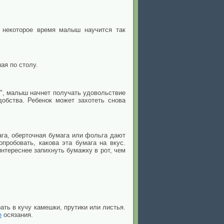
з некоторое время малыш научится так
ая по столу.
н", малыш начнет получать удовольствие
обства. Ребенок может захотеть снова
ага, оберточная бумага или фольга дают
пробовать, какова эта бумага на вкус.
нтереснее запихнуть бумажку в рот, чем
ать в кучу камешки, прутики или листья.
е
осязания.