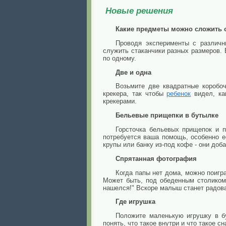
Новые решения
Какие предметы можно сложить 
Проводя эксперименты с различн
служить стаканчики разных размеров. 
по одному.
Две и одна
Возьмите две квадратные коробоч
крекера, так чтобы
ребенок
видел, ка
крекерами.
Бельевые прищепки в бутылке
Горсточка бельевых прищепок и п
потребуется ваша помощь, особенно е
крупы или банку из-под кофе - они доб
Спрятанная фотография
Когда папы нет дома, можно поигр
Может быть, под обеденным столиком
нашелся!" Вскоре малыш станет радова
Где игрушка
Положите маленькую игрушку в б
понять, что такое внутри и что такое с