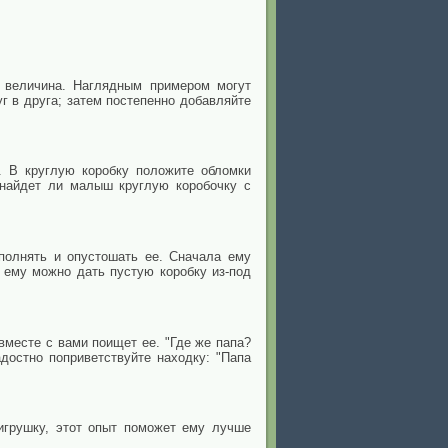
 величина. Наглядным примером могут
г в друга; затем постепенно добавляйте
. В круглую коробку положите обломки
 найдет ли малыш круглую коробочку с
полнять и опустошать ее. Сначала ему
 ему можно дать пустую коробку из-под
вместе с вами поищет ее. "Где же папа?
остно поприветствуйте находку: "Папа
игрушку, этот опыт поможет ему лучше