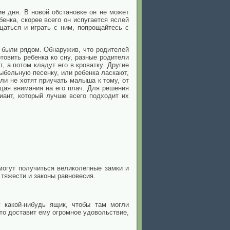
ие дня. В новой обстановке он не может
енка, скорее всего он испугается яслей
щаться и играть с ним, попрощайтесь с
 были рядом. Обнаружив, что родителей
отовить ребенка ко сну, разные родители
, а потом кладут его в кроватку. Другие
бельную песенку, или ребенка ласкают,
ли не хотят приучать малыша к тому, от
ащая внимания на его плач. Для решения
иант, который лучше всего подходит их
. могут получиться великолепные замки и
тяжести и законы равновесия.
 какой-нибудь ящик, чтобы там могли
то доставит ему огромное удовольствие,