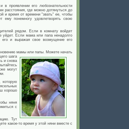
и в проявлении его любознательности
и расстояния, где можно дотянуться до
 и время от времени "звать" ее, чтобы
ет ему понемногу удовлетворять свою
дителей рядом. Если в комнату войдет
е уйдет. Если мама или папа ненадолго
я его и выражая свое возмущение его
чезновению мамы или папы. Можете
начать
щего шага
ь и снова
ытайтесь
кже могут
ми.
, которую
 ясельных
ыш хорошо
тобы няня
омиться с
ацию. Тут
те какое-то время у этой няни вместе с