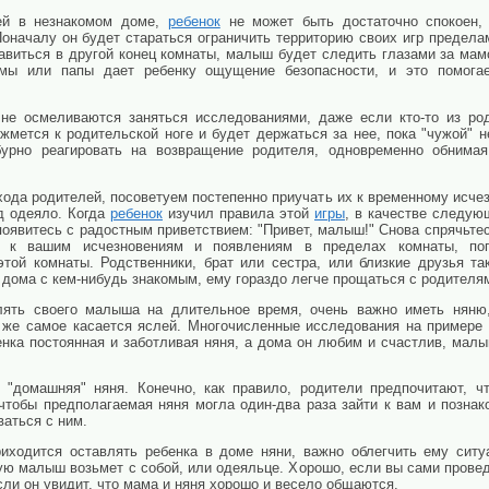
лей в незнакомом доме,
ребенок
не может быть достаточно спокоен, 
оначалу он будет стараться ограничить территорию своих игр пределам
виться в другой конец комнаты, малыш будет следить глазами за мамой
мы или папы дает ребенку ощущение безопасности, и это помога
не осмеливаются заняться исследованиями, даже если кто-то из ро
жмется к родительской ноге и будет держаться за нее, пока "чужой" н
 бурно реагировать на возвращение родителя, одновременно обнима
ухода родителей, посоветуем постепенно приучать их к временному ис
од одеяло. Когда
ребенок
изучил правила этой
игры
, в качестве следую
появитесь с радостным приветствием: "Привет, малыш!" Снова спрячьтес
 к вашим исчезновениям и появлениям в пределах комнаты, поп
этой комнаты. Родственники, брат или сестра, или близкие друзья та
 дома с кем-нибудь знакомым, ему гораздо легче прощаться с родителя
ять своего малыша на длительное время, очень важно иметь няню
 же самое касается яслей. Многочисленные исследования на примере
енка постоянная и заботливая няня, а дома он любим и счастлив, мал
"домашняя" няня. Конечно, как правило, родители предпочитают, ч
чтобы предполагаемая няня могла один-два раза зайти к вам и познак
ваться с ним.
иходится оставлять ребенка в доме няни, важно облегчить ему ситу
ю малыш возьмет с собой, или одеяльце. Хорошо, если вы сами проведе
сли он увидит, что мама и няня хорошо и весело общаются.