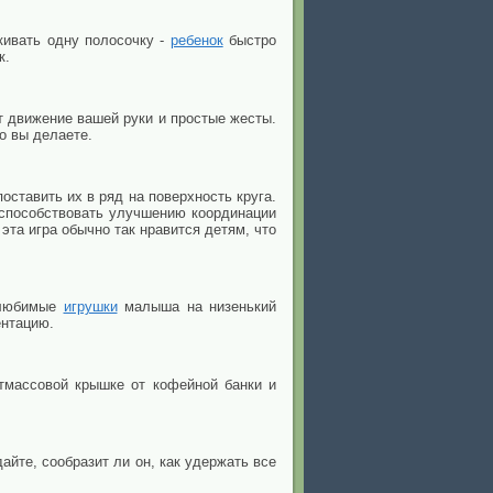
кивать одну полосочку -
ребенок
быстро
к.
ет движение вашей руки и простые жесты.
о вы делаете.
оставить их в ряд на поверхность круга.
т способствовать улучшению координации
эта игра обычно так нравится детям, что
е любимые
игрушки
малыша на низенький
ентацию.
тмассовой крышке от кофейной банки и
айте, сообразит ли он, как удержать все