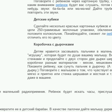
Поговорите с ребенком через картонную трубку, 
каким вниманием
ребенок
будет вас слушать, потом п
нибудь звуки: ба-ба-ба или ма-ма-ма! Дайте тру
повторить эти звуки.
Детские кубики
Сделайте несколько красных картонных кубиков и
цели 250-граммовые молочные упаковки, обклеен
положите колокольчик. Понаблюдайте, сможет ли
реб
отличить его по цвету.
Коробочка с дырочками
Детям нравится засовывать пальчики в малень
"игрушку", которая будет по душе вашему малышу. В
стенками и проделайте с двух сторон две дырки шир
коробочки разным материалом - мехом, мешковин
Покажите ребенку, как сунуть пальчик в дырочку. (
дырку.) Поговорите с малышом о том, что чувствует ег
мягко и приятно или стенка шершавая и жесткая и т
даже в машине.
 маленький радиоприемник. Ребенок будет искать часы, прислуши
ревратите ее в детский барабан. В качестве палочки дайте малышу дере