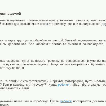
один в другой
ыми предметами, малыш мало-помалу начинает понимать, что такое
Возьмите два стаканчика и покажите ребенку, как они вкладываются дру
ки и одну круглую и обклейте их липкой бумагой одинакового цвета
к вы делаете это. Все коробочки поставьте вместе и понаблюдайте,
ластмассовая бутылка помогут ребенку потренироваться в умении на
сли нужно вытряхнуть прищепки. Когда малыш наиграется с бутылкой,
авят ему веселья.
ать "в прятки" с его фотографией. Спрячьте фотографию, пусть малыш 
? Или в коробке для игрушек?" Когда
ребенок
найдет фотографию, рад
ться вместе с вами.
умажный пакет или в коробочку. Пусть
ребенок
постарается достать 
наружи.