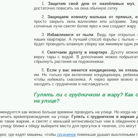
1.
Защитим свой дом от назойливых мух
,
достаточно повесить на окна обычную сетку.
2.
Защищаем комнату малыша от прямых, я
просто закрыть окна жалюзями или шторами. Зак
солнечые лучи светят более ярко и они создают жару.
3.
Избавляемся от пыли
. Ведь при открытых 
наших квартирах. А лучший способ борьбы с пылью 
будет проводить влажную уборку как минимум один ра
4.
Смягчаем духоту в квартире
. Духоту можн
верху тары с водой. В дополнение можно побрызгат
сбрызнуть растения на подоконниках.
5.
Если у вас имеется кондиционер, не отказы
им. Но только при включении кондиционера, ребенк
чтобы избежать сквозняка. А через время можно 
заходить с грудничком и наслаждаться.
Гулять ли с грудничком в жару? Как 
на улице?
комендуется как можно больше времени проводить на улице. Но когда на
аничить времяпровождение на улице.
Гулять с грудничком в жаркие д
не такие жаркие, и светят с меньшей интенсивностью чем в обеденное
 улицу ближе к обеду выберите место для прогулок в тенечке, это могут
рог, где ездят машины, чтобы
грудничок
поменьше дышал выхлопными г