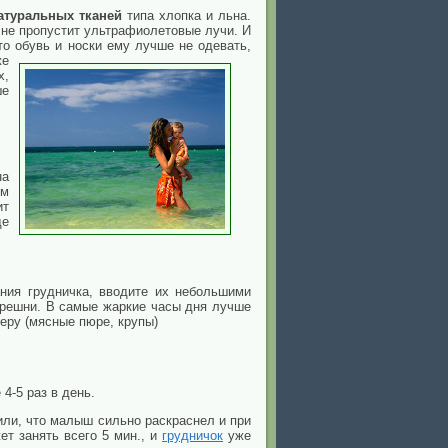
атуральных тканей
типа хлопка и льна.
 не пропустит ультрафиолетовые лучи. И
то обувь и носки ему лучше не одевать,
же
х,
ше
на
ом
ит
де
ния грудничка, вводите их небольшими
ерешни. В самые жаркие часы дня лучше
еру (мясные пюре, крупы)
4-5 раз в день.
или, что малыш сильно раскраснел и при
ет занять всего 5 мин., и
грудничок
уже