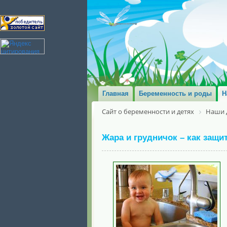
Главная
Беременность и роды
Н
Сайт о беременности и детях
Наши 
Жара и грудничок – как защи