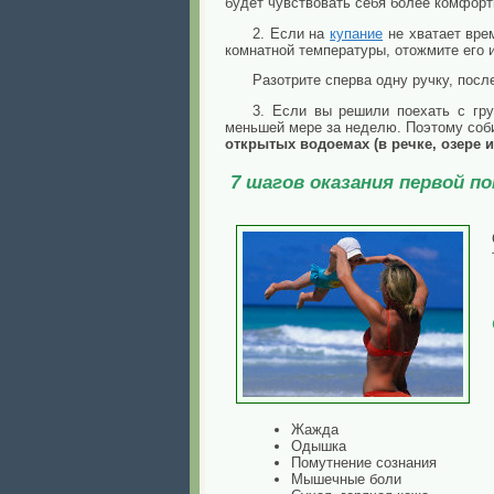
будет чувствовать себя более комфорт
2. Если на
купание
не хватает вре
комнатной температуры, отожмите его и
Разотрите сперва одну ручку, посл
3. Если вы решили поехать с гр
меньшей мере за неделю. Поэтому соби
открытых водоемах (в речке, озере и
7 шагов оказания первой п
Жажда
Одышка
Помутнение сознания
Мышечные боли