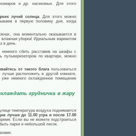
 комаров и др. насекомых. Для этого
рких лучей солнца
. Для этого можно
рываем в первую половину дня, когда
окнах, она моментально оказывается в
– влажная уборка! Идеальным вариантом
з в день.
о немного сбить расставив на шкафы с
ь пульверизатором по квартире, можно
вайтесь от такого блага
пользоваться
а лучше расположить в другой комнате,
в уже немного охлажденное помещение
охлаждать грудничка в жару
 улице температура воздуха поднимается
ни лучше до 11.00 утра и после 17.00
 время. Если вы не можете подстроиться
 быть парки и небольшой лесок.
азами.