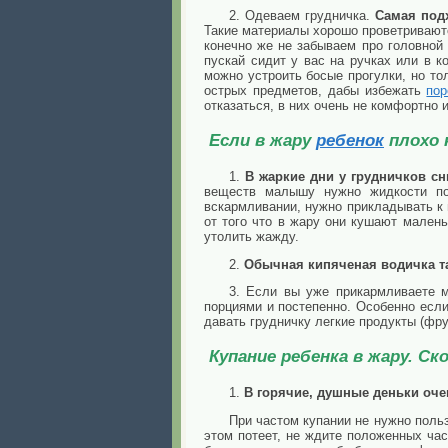
2. Одеваем грудничка.
Самая подх
Такие материалы хорошо проветриваютс
конечно же не забываем про головной
пускай сидит у вас на
ручках или в к
можно устроить босые прогулки, но тол
острых предметов, дабы избежать
пор
отказаться, в них очень не комфортно 
Если в жару
ребенок
плохо 
1.
В жаркие дни у грудничков сн
веществ малышу нужно жидкости по
вскармливании, нужно прикладывать к 
от того что в жару они кушают мален
утолить жажду.
2.
Обычная кипяченая водичка т
3. Если вы уже прикармливаете м
порциями и постепенно. Особенно есл
давать грудничку легкие продукты (фру
Купание ребенка в жару. Ск
1.
В горячие, душные деньки оче
При частом купании не нужно поль
этом потеет, не ждите положенных час