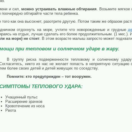
но.
мени и сил,
можно устраивать влажные обтирания
. Возьмите мягкое 
 поочередно обтирайте части тела ребенка.
е того как она высохнет, разотрите другую. Потом таким же образом раст
удничком отдохнуть на море, учтите что новорожденные и грудные
д
раясь на отдых, лучше сделать его более продолжительным. (1 мес.). 
ли на море) не стоит
. В этом возрасте малыш запросто может подхват
омощи при тепловом и солнечном ударе в жару.
В группу риска подверженности тепловому и солнечному уда
Согласитесь, никто из нас не желает попасть в неприятную ситуацию 
тем более своих детей и детей живущих по соседству.
Помните: кто предупрежден – тот вооружен.
СИМПТОМЫ ТЕПЛОВОГО УДАРА:
Учащенный пульс
Расширение зрачков
Кровотечение из носа
Рвота