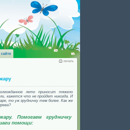
 сайте
печать
 жару
олгожданное лето приносит тяжело
ели, кажется что не пройдет никогда. И
аре, то уж грудничку тем более. Как же
грева?
жару. Помогаем грудничку
шаги помощи: