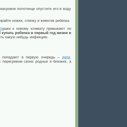
махровое полотенце опустите его в воду
ирайте ножки, спинку и животик ребенка.
ети
шки к новому климату привыкают по
И
купать ребенка в первый год жизни в
ить какую нибудь инфекцию.
ру попадают в первую очередь
–
дети
.
с перегревом своих родных и близких, а