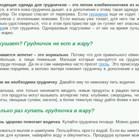
одящая одежда для грудничков – это легкие комбинезончики из н
я, в итоге кожа грудничка дышит, а в дополнение к этому такая одежда
 убор. Он хорошо спасает от перегрева. Если
грудничок
еще не ходит, 
оляске с оголенными ножками. Если малыш уже топает, для него так 
ько удостовериться, что в этом пространстве где он гуляет нет опасны
ез
ов стоп грудничка. Одноразовые подгузники – от них на время луч
и жарко.
кушает? Грудничок не ест в жару?
ижается аппетит – это нормально
. Потому что для правильного обме
больше, а пищи поменьше. Малыши которые находятся на грудн
груди почаще. Да он и сам наверняка часто просит
грудь
. Это происход
ькими порциями, а молоко матери поможет грудничку в дополнение к е
ак же необходима грудничку
. Давайте ему по немножку пить водички.
алыша, или только начинаете вводить новые продукты в рацион пита
и эти продукты могут вызывать аллергию типа: клубники, смородины, ч
кты, овощные супики, кисели), а более тяжелую пищу дайте ближе к веч
олько раз купать грудничка в жару?
нь здорово помогает водичка
. Купайте грудничка почаще. Можно даже 
зоваться мылом и шампунем. Пользуйтесь просто водой. Если вы замет
ов для купания, набирайте воду и обкупнитесь. Процедура купания мож