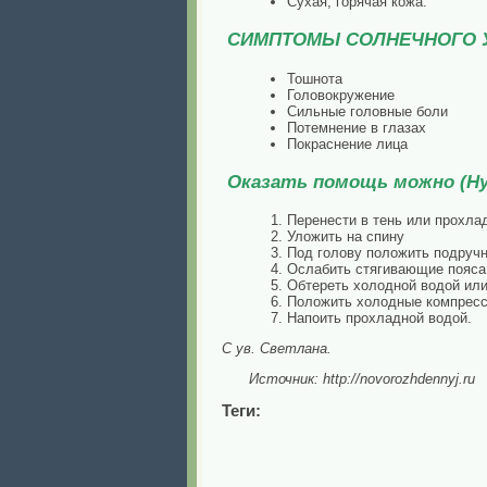
Сухая, горячая кожа.
СИМПТОМЫ СОЛНЕЧНОГО 
Тошнота
Головокружение
Сильные головные боли
Потемнение в глазах
Покраснение лица
Оказать помощь можно (Нуж
Перенести в тень или прохла
Уложить на спину
Под голову положить подручн
Ослабить стягивающие пояса, 
Обтереть холодной водой или
Положить холодные компрессы
Напоить прохладной водой.
С ув. Светлана.
Источник: http://novorozhdennyj.ru
Теги: