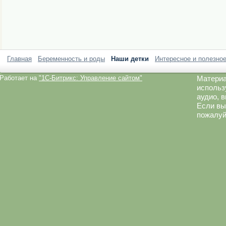
Главная
Беременность и роды
Наши детки
Интересное и полезно
Работает на
"1C-Битрикс: Управление сайтом"
Материа
использ
аудио, 
Если вы
пожалуй