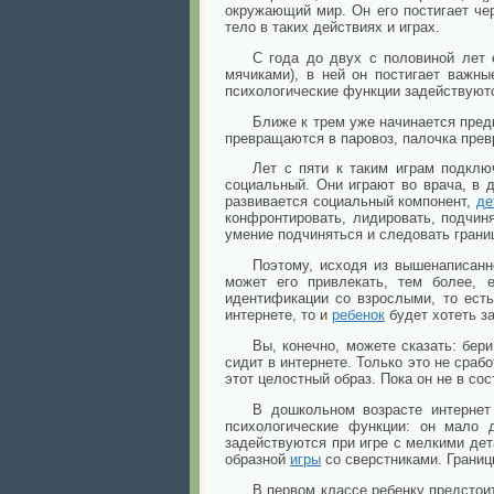
окружающий мир. Он его постигает че
тело в таких действиях и играх.
С года до двух с половиной лет 
мячиками), в ней он постигает важны
психологические функции задействуютс
Ближе к трем уже начинается пред
превращаются в паровоз, палочка прев
Лет с пяти к таким играм подклю
социальный. Они играют во врача, в 
развивается социальный компонент,
де
конфронтировать, лидировать, подчиня
умение подчиняться и следовать грани
Поэтому, исходя из вышенаписанно
может его привлекать, тем более, 
идентификации со взрослыми, то есть
интернете, то и
ребенок
будет хотеть з
Вы, конечно, можете сказать: бери
сидит в интернете. Только это не сраб
этот целостный образ. Пока он не в сос
В дошкольном возрасте интернет
психологические функции: он мало 
задействуются при игре с мелкими дет
образной
игры
со сверстниками. Границ
В первом классе ребенку предстои