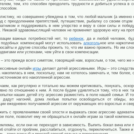
елем, тем, кто способен преодолеть трудности и добиться успеха в с
способом.
тистику, но совершенно убеждена в том, что любой мальчик (а именно
од с преодолением препятствий, путешествие, рыбалку со своим отцом 
ратником и поддерживать в нем упорство и веру в свои силы и побед
. Никакой здравомыслящий человек не променяет здоровую ногу на прот
зации важных потребностей нет, то
ребенок
, да и любой человек, бу
 подобных компенсаций могут использовать
алкоголь
ное или наркотиче
носайты и другие способы прожить то, что им важно прожить. Но им сл
одвигами или успехами, чем уйти в свои компенсации.
– это прежде всего симптом, говорящий нам, взрослым, о том, чего же 
рессивные онлайн
игры
делают детей агрессивными. Игры – это следстви
 накопилась в нем, поскольку, нам не хотелось замечать и, тем более, 
источником его накопленной агрессии.
чаем, как регулярно и тотально мы можем критиковать, понукать, оскор
ивно по отношению к ним. А после будем удивляться тому, что в них т
пытки наших детей эту агрессию разместить в поле нашей семьи. И то
 дадут нагоняй, дома любые попытки освободиться от обиды, во
рции ежедневно получаемой агрессии от окружающих его взрослых и све
ить с проявлениями своей злости и выражать свою агрессию адекватно
е поле, позволит ему не обращаться к онлайн играм за такой компенсац
млемы, если они не переходят в зависимость. Выпить бокал вина или 
 отойти от проблем, расслабиться, отдохнуть, переключиться. Также и
м – тоже важный и простой способ отдыха и переключения.