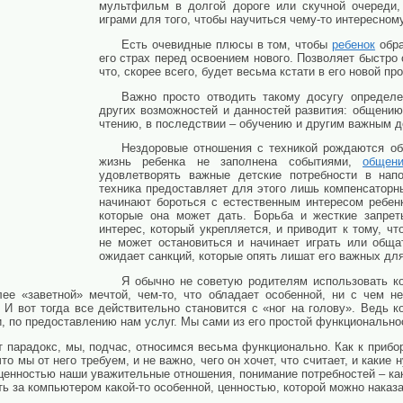
мультфильм в долгой дороге или скучной очереди,
играми для того, чтобы научиться чему-то интересному
Есть очевидные плюсы в том, чтобы
ребенок
обра
его страх перед освоением нового. Позволяет быстр
что, скорее всего, будет весьма кстати в его новой п
Важно просто отводить такому досугу определ
других возможностей и данностей развития: общению,
чтению, в последствии – обучению и другим важным 
Нездоровые отношения с техникой рождаются об
жизнь ребенка не заполнена событиями,
общен
удовлетворять важные детские потребности в напо
техника предоставляет для этого лишь компенсаторн
начинают бороться с естественным интересом ребен
которые она может дать. Борьба и жесткие запрет
интерес, который укрепляется, и приводит к тому, ч
не может остановиться и начинает играть или обща
ожидает санкций, которые опять лишат его важных дл
Я обычно не советую родителям использовать к
ее «заветной» мечтой, чем-то, что обладает особенной, ни с чем н
И вот тогда все действительно становится с «ног на голову». Ведь к
, по предоставлению нам услуг. Мы сами из его простой функционально
т парадокс, мы, подчас, относимся весьма функционально. Как к приб
о мы от него требуем, и не важно, чего он хочет, что считает, и какие
 ценностью наши уважительные отношения, понимание потребностей – как
ь за компьютером какой-то особенной, ценностью, которой можно наказа