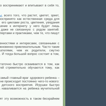
но воспринимают и впитывают в себя то,
ы
, всего того, что растет,
цветет, зреет,
воспринято как естественная среда для
 его циклами роста, цветения, увядания
ошение к интернету у него будет лишь
 даже не связанную с родом занятий.
ертами и практиками, чем те, что пишут
енностями и интересами, связанными с
быкновенно привлекательным. Часто такие
ателями, чем их родители, смутно
 И тогда большой вопрос состоит в том,
таточно быстро осваивается в том, как
ей стремительно обучаются тому, как
самый главный враг здорового ребенка –
не происходит постоянно чего-то нового:
 детского восприятия. Игрушки быстро
 наваливается на ребенка мучительной
ят эту возможность в таком бескрайнем