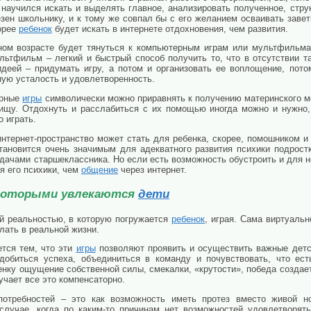
н научился искать и выделять главное, анализировать полученное, стр
зен школьнику, и к тому же совпал бы с его желанием осваивать завет
корее
ребенок
будет искать в интернете отдохновения, чем развития.
ом возрасте будет тянуться к компьютерным играм или мультфильмам
ультфильм – легкий и быстрый способ получить то, что в отсутствии 
идеей – придумать игру, а потом и организовать ее воплощение, пот
ную усталость и удовлетворенность.
ерные
игры
символически можно приравнять к получению материнского мо
ищу. Отдохнуть и расслабиться с их помощью иногда можно и нужно,
 играть.
интернет-пространство может стать для ребенка, скорее, помошником 
становится очень значимым для адекватного развития психики подростк
дачами старшеклассника. Но если есть возможность обустроить и для 
я его психики, чем
общение
через интернет.
, которыми увлекаются
дети
й реальностью, в которую погружается
ребенок
, играя. Сама виртуальн
лать в реальной жизни.
ется тем, что эти
игры
позволяют проявить и осуществить важные детс
добиться успеха, объединиться в команду и почувствовать, что есть
енку ощущение собственной силы, смекалки, «крутости», победа созда
учает все это компенсаторно.
потребностей – это как возможность иметь протез вместо живой но
 случае, когда по каким-то причинам нет возможностей удовлетворя