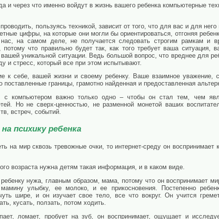
гда и через что именно войдут в жизнь вашего ребенка компьютерные тех
проводить, пользуясь техникой, зависит от того, что для вас и для него
етные цифры, на которые они могли бы ориентироваться, отгоняя ребенк
х нас, на самом деле, не получается следовать строгим рамкам и в
, потому что правильно будет так, как того требует ваша ситуация, 
 вашей уникальной ситуации. Ведь большой вопрос, что вреднее для ре
у и стресс, который все при этом испытывают.
е к себе, вашей жизни и своему ребенку. Ваше взаимное уважение, с
о поставленные границы, грамотно найденная и предоставленная альтер
и с компьютером важно только одно – чтобы он стал тем, чем яв
тей. Но не сверх-ценностью, не разменной монетой ваших воспитател
тв, встреч, событий.
на психику ребенка
ть на мир сквозь тревожные очки, то интернет-среду он воспринимает
кого возраста нужна детям такая информация, и в каком виде.
ребенку нужа, главным образом, мама, потому что он воспринимает ми
мамину улыбку, ее молоко, и ее прикосновения. Постепенно ребен
чуть шире, и он изучает свое тело, все что вокруг. Он учится греме
ть, кусать, ползать, потом ходить.
упает, ломает, пробует на зуб, он воспринимает, ощущает и исследу