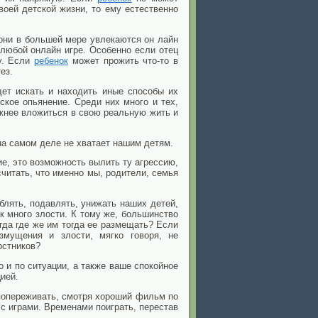
воей детской жизни, то ему естественно
 они в большей мере увлекаются он лайн
любой онлайн игре. Особенно если отец
у. Если
ребенок
может прожить что-то в
ез.
дет искать и находить иные способы их
ское опьянение. Среди них много и тех,
ожнее вложиться в свою реальную жить и
на самом деле не хватает нашим детям.
е, это возможность вылить ту агрессию,
считать, что именно мы, родители, семья
блять, подавлять, унижать наших детей,
ак много злости. К тому же, большинство
гда где же им тогда ее размещать? Если
змущения и злости, мягко говоря, не
рстников?
 и по ситуации, а также ваше спокойное
ией.
попереживать, смотря хороший фильм по
 с играми. Временами поиграть, перестав