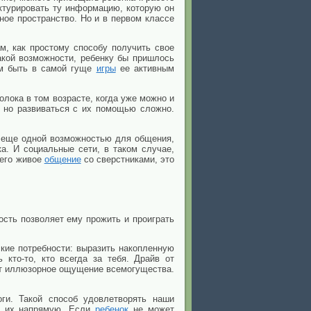
уктурировать ту информацию, которую он
ное пространство. Но и в первом классе
, как простому способу получить свое
такой возможности, ребенку бы пришлось
ом быть в самой гуще
игры
ее активным
лока в том возрасте, когда уже можно и
 но развиваться с их помощью сложно.
и еще одной возможностью для общения,
а. И социальные сети, в таком случае,
него живое
общение
со сверстниками, это
ость позволяет ему прожить и проиграть
кие потребности: выразить накопленную
 кто-то, кто всегда за тебя. Драйв от
ет иллюзорное ощущение всемогущества.
ги. Такой способ удовлетворять наши
ть их напрямую. Если
ребенок
не может