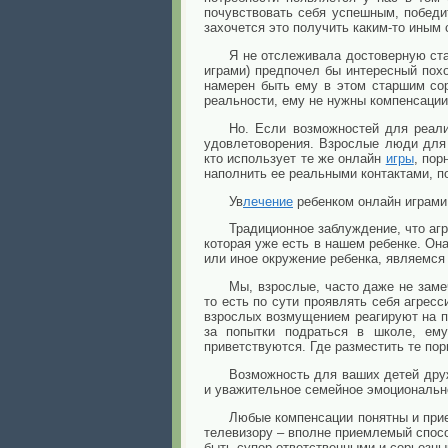
почувствовать себя успешным, победит
захочется это получить каким-то иным 
Я не отслеживала достоверную ста
играми) предпочел бы интересный пох
намерен быть ему в этом старшим со
реальности, ему не нужны компенсации
Но. Если возможностей для реали
удовлетоворения. Взрослые люди для
кто использует те же онлайн
игры
, пор
наполнить ее реальными контактами, п
Ув
лечение
ребенком онлайн играми 
Традиционное заблуждение, что аг
которая уже есть в нашем ребенке. Она
или иное окружение ребенка, являемся 
Мы, взрослые, часто даже не заме
то есть по сути проявлять себя агресс
взрослых возмущением реагируют на по
за попытки подраться в школе, ему
приветствуются. Где разместить те по
Возможность для ваших детей друж
и уважительное семейное эмоционально
Любые компенсации понятны и прие
телевизору – вполне приемлемый способ
быть супер-ответственными и серьезны