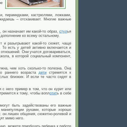
ое
и, пирамидками, кастрюлями, ложками,
 кидаешь – отскакивает. Многие важные
 он назначает им какой-то образ,
стул
ья
 дополнение ко всему остальному.
т и разыгрывают какой-то сюжет, чаще
 То есть у детей активно включается и
 отношений. Они учатся договариваться,
школа, в которой социальный компонент,
ужна, чем хоть сколько-то полезна. Она
но раннего возраста
дети
стремятся к
слых близких. И если те часто сидят в
и с него пример в том, что он курит или
тремится к тому, чтобы вопл
отит
ь в себе
могут быть задействованы его важные
 манипуляции руками, которые хорошо
е: он лишен общения, сюжетно-ролевой и
ят мимо него.
чно, можете приобщать ребенка к работе