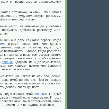
 если он воспользуется развивающими
.
щался с техникой на «ты». Это снимает
о осваивать в будущем любую программу,
рофессии или реализации.
енное место, не отнимающее у ребенка
 прогулкам, движению, разговору, игре,
делам.
общенно в двух случаях: первое, когда
ие
м, играми, всем тем, что должно
лнении, отдыхе, развитии, ведь тогда
ые возможности. Второе, когда родители
ка к технике и всем тем возможностям,
ы рождает зависимость и обостренный
то
ребенок
«дорвавшись» до компьютера,
ться там «впрок», потому что боится и
я него возможностей.
омпьютер как наказание или поощрение.
е сравнимой ценностью. Чем-то гораздо
омпьютер и его технологии – это просто
сти делаем сверх-ценность.
ору под названию «мой
ребенок
», который
 нужды и потребности испытывает. И тогда
 собственных, так и потребностей наших
ть, лишив, или наградить, разрешив.