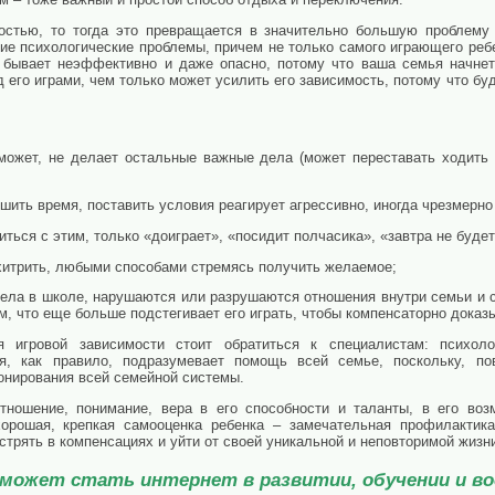
остью, то тогда это превращается в значительно большую проблему
ие психологические проблемы, причем не только самого играющего ребе
 бывает неэффективно и даже опасно, потому что ваша семья начнет
д его играми, чем только может усилить его зависимость, потому что б
может, не делает остальные важные дела (может переставать ходить
ьшить время, поставить условия реагирует агрессивно, иногда чрезмерно
иться с этим, только «доиграет», «посидит полчасика», «завтра не будет»
 хитрить, любыми способами стремясь получить желаемое;
дела в школе, нарушаются или разрушаются отношения внутри семьи и с
, что еще больше подстегивает его играть, чтобы компенсаторно доказы
 игровой зависимости стоит обратиться к специалистам: психоло
я, как правило, подразумевает помощь всей семье, поскольку, по
онирования всей семейной системы.
ношение, понимание, вера в его способности и таланты, в его возм
орошая, крепкая самооценка ребенка – замечательная профилактика
стрять в компенсациях и уйти от своей уникальной и неповторимой жизн
может стать интернет в развитии, обучении и во