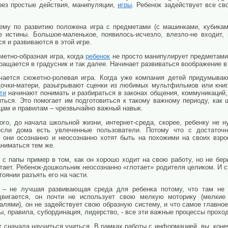
рез простые действия, манипуляции,
игры
. Ребенок задействует все св
ему по развитию положена игра с предметами (с машинками, кубикам
е истины. Большое-маленькое, появилось-исчезло, влезло-не входит,
я и развиваются в этой игре.
метно-образная игра, когда
ребенок
не просто манипулирует предметами,
ращается в градусник и так далее. Начинает развиваться воображение в
чается сюжетно-ролевая игра. Когда уже компания детей придумываю
дочки-матери, разыгрывают сценки из любимых мультфильмов или книг.
ти
начинают понимать и разбираться в законах общения, коммуникаций,
ться. Это помогает им подготовиться к такому важному периоду, как 
цам и правилам – чрезвычайно важный навык.
го, до начала школьной жизни, интернет-среда, скорее, ребенку не н
если дома есть увлеченные пользователи. Потому что с достаточ
 они осознанно и неосознанно хотят быть на похожими на своих взро
аниматься тем же.
 с папы пример в том, как он хорошо ходит на свою работу, но не бер
отает. Ребенок-дошкольник неосознанно «глотает» родителя целиком. И с
тоянии разъять его на части.
 – не лучшая развивающая среда для ребенка потому, что там не 
двигается, он почти не использует свою мелкую моторику (мелкие
алями), он не задействует свою образную систему, и что самое главно
ы, правила, субординация, лидерство, - все эти важные процессы проход
т сначала научиться учиться. В рамках работы с информацией, вы, коне