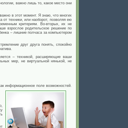
нологии, важно лишь то, какое место они
 важно в этот момент. Я знаю, что многих
а от техники, или наоборот, позволяя ею
ременным критериям. Во-вторых, их не
ваше взрослое родительское решение по
бенка – лишние полчаса за компьютером
тремление друг друга понять, спокойно
натива.
ляется – техникой, расширяющие ваши
ьных мер, не виртуальной нянькой, не
 как информационное поле возможностей.
р,
ку
ть
ет