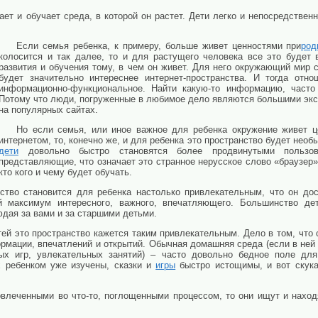
ает и обучает среда, в которой он растет. Дети легко и непосредствен
Если семья ребенка, к примеру, больше живет ценностями при
род
колосится и так далее, то и для растущего человека все это будет 
развития и обучения тому, в чем он живет. Для него окружающий мир с
будет значительно интереснее интернет-пространства. И тогда отн
информационно-функциональное. Найти какую-то информацию, часто
Потому что люди, погруженные в любимое дело являются большими эксп
на популярных сайтах.
Но если семья, или иное важное для ребенка окружение живет ц
интернетом, то, конечно же, и для ребенка это пространство будет нео
дети
довольно быстро становятся более продвинутыми пользов
представляющие, что означает это странное нерусское слово «браузер».
кто кого и чему будет обучать.
нство становится для ребенка настолько привлекательным, что он дос
й максимум интересного, важного, впечатляющего. Большинство дет
юдая за вами и за старшими детьми.
ей это пространство кажется таким привлекательным. Дело в том, что 
рмации, впечатлений и открытий. Обычная домашняя среда (если в ней 
ых игр, увлекательных занятий) – часто довольно бедное поле для
х ребенком уже изучены, сказки и
игры
быстро истощимы, и вот скука
овлеченными во что-то, поглощенными процессом, то они ищут и наход