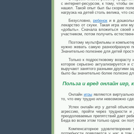
с интернет-ресурсом, к тому, чтобы о
нашел. Такой опыт был бы скорее поле
нагрузка на детей столь велика, что с
Безусловно,
ребенок
и в дошкольн
лекарство от скуки. Такая игра или м
«добыть». Сначала вложиться своей 
участником, потом получить естествен
Поэтому мультфильмы и компьют
нужно жевать самую разнообразную п
Значительно полезнее для детей просто
Только к подростковому возрасту 
которое серьезно актуализируется и 
выручают занятого разными другими за
было бы значительно более полезно дл
Польза и вред онлайн игр
Онлайн
игры
являются виртуально
то, что ему трудно или невозможно сде
Успех онлайн игр у детей объясня
агрессию, пройти через трудности и 
преодолеваемых препятствий дает реб
Беда во всем этом только одна: он пол
Компенсаторное удовлетворение 
потребности появляется у нас в том