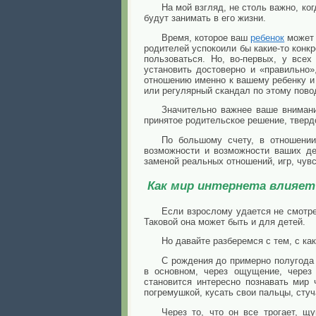
На мой взгляд, не столь важно, ко
будут занимать в его жизни.
Время, которое ваш
ребенок
может 
родителей успокоили бы какие-то конкр
пользоваться. Но, во-первых, у все
установить достоверно и «правильно»
отношению именно к вашему ребенку и
или регулярный скандал по этому повод
Значительно важнее ваше внимани
принятое родительское решение, тверд
По большому счету, в отношени
возможности и возможности ваших де
заменой реальных отношений, игр, чувс
Как мир интернета влияет 
Если взрослому удается не смотре
Таковой она может быть и для детей.
Но давайте разберемся с тем, с ка
С рождения до примерно полугода 
в основном, через ощущение, через 
становится интересно познавать мир 
погремушкой, кусать свои пальцы, стуча
Через то, что он все трогает, щ