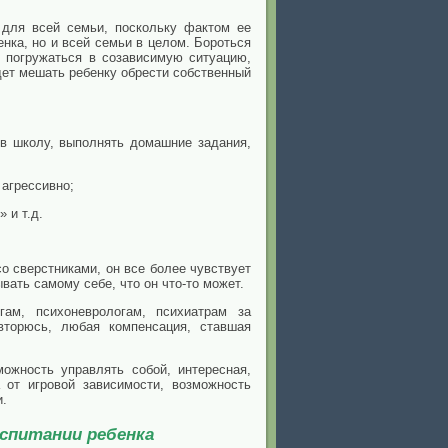
 для всей семьи, поскольку фактом ее
нка, но и всей семьи в целом. Бороться
 погружаться в созависимую ситуацию,
удет мешать ребенку обрести собственный
 в школу, выполнять домашние задания,
 агрессивно;
 и т.д.
о сверстниками, он все более чувствует
вать самому себе, что он что-то может.
гам, психоневрологам, психиатрам за
вторюсь, любая компенсация, ставшая
ожность управлять собой, интересная,
 от игровой зависимости, возможность
и.
спитании ребенка