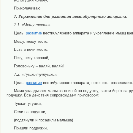
Колотушки колочу,
Приколачиваю.
7. Упражнение для развития вестибулярного аппарата.
7.1. «Мешу тесто».
Цель:
развитие
вестибулярного аппарата и укрепление мышц шеи
Мешу, мешу тесто,
Есть в печи место,
Пеку, пеку каравай,
Головоньку – валяй, валяй!
7.2. «Тушки-тутушки».
Цель:
развитие
вестибулярного аппарата; потешить, развеселить
Мама укладывает малыша спиной на подушку, затем берёт за ручки
подушку. Все действия сопровождаем приговором:
Тушки-тутушки,
Сели на подушки,
(подтянули и посадили малыша)
Пришли подружки,