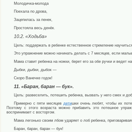
Молодичка-молода
Поехала по дрова,
Зацепилась за пенек,
Простояла весь денёк.
10.2. «Ходьба»
Цель: поддержать в ребенке естественное стремление нау­читься
Это упражнение можно начинать делать с 7 месяцев, если малыш
Мама ставит ребенка на ножки, берет его за обе ручки и ве­дет н
Дыбки, дыбки, дыбок —
Скоро Ванечке годок!
11. «Баран, баран — бук».
Цель: развеселить, потешить ребенка, вызвать у него смех и доб
Примерно с пяти месяцев
дети
шки очень любят, чтобы их поте
Поэтому с этого возраста можно при­бавить это потешное упраж
воспринимает с во­сторгом.
Мама легонько своим лбом ударяет о лоб ребенка, приго­варивая
Баран, баран, баран — бук!