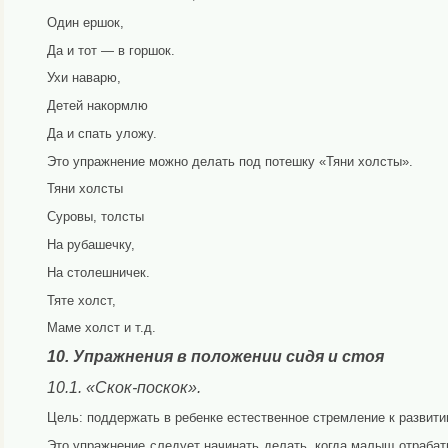
Один ершок,
Да и тот — в горшок.
Ухи наварю,
Детей накормлю
Да и спать уложу.
Это упражнение можно делать под потешку «Тяни холсты».
Тяни холсты
Суровы, толсты
На рубашечку,
На столешничек.
Тяте холст,
Маме холст и т.д.
10. Упражнения в положении сидя и стоя
10.1. «Скок-поскок».
Цель: поддержать в ребенке естественное стремление к развити
Это упражнение следует начинать делать, когда малыш от­раба