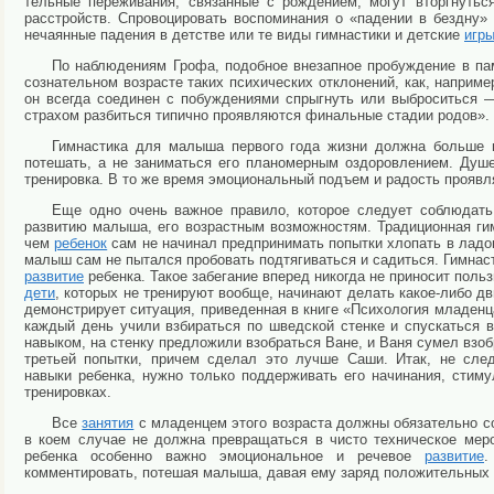
тельные переживания, связанные с рождением, могут вторг­нутьс
расстройств. Спровоцировать воспо­минания о «падении в бездну
нечаянные падения в детстве или те виды гимнастики и детские
игр
По наблюдениям Грофа, подобное внезапное пробуждение в пам
сознательном возрасте таких психиче­ских отклонений, как, наприме
он всегда соединен с побуждениями спрыгнуть или выброситься 
страхом разбиться типично проявляются фи­нальные стадии родов».
Гимнастика для малыша первого года жизни должна больше п
потешать, а не заниматься его планомерным оздоровлением. Ду
тренировка. В то же время эмоциональный подъем и радость проявля
Еще одно очень важное правило, которое следует соблюдать,
развитию малыша, его возрастным возможно­стям. Традиционная ги
чем
ребенок
сам не начинал предпринимать попытки хлопать в ладош
малыш сам не пытался пробовать подтягиваться и садиться. Гимнаст
развитие
ребенка. Такое забегание вперед никогда не приносит поль
дети
, которых не тренируют вообще, начинают делать какое-либо д
демонстрирует ситуация, приведенная в книге «Психо­логия младенц
каждый день учили взбираться по шведской стенке и спускать­ся 
навыком, на стенку предложили взобраться Ване, и Ваня сумел взобр
третьей попытки, причем сделал это лучше Саши. Итак, не след
навыки ребенка, нужно только поддержи­вать его начинания, сти
тренировках.
Все
занятия
с младенцем этого возраста должны обязательно с
в коем случае не должна превращаться в чисто техническое мер
ребенка особенно важно эмоци­ональное и речевое
развитие
.
комментировать, потешая малыша, давая ему заряд по­ложительных 