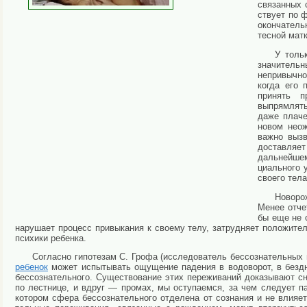
связанных 
ствует по 
окончатель
тес­ной мат
У толь
значительн
непривыч­но
когда его 
принять п
выпрямлять
даже плаче
новом нео
важно вызв
доставляет
дальнейше
циального 
своего тела
Новоро
Менее отче
бы еще не о
нарушает процесс привыка­ния к своему телу, затрудняет положите
психики ребенка.
Согласно гипотезам С. Грофа (исследователь бессознатель­ных
ребенок
может испытывать ощуще­ние падения в водоворот, в бездн
бессознательного. Существование этих переживаний доказывают сн
по лестнице, и вдруг — промах, мы оступаемся, за чем следует п
котором сфера бессознательного отделена от сознания и не влияет