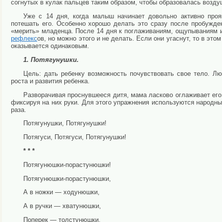
согнутых в кулак паль­цев таким образом, чтобы образовалась возд
Уже с 14 дня, когда малыш начинает довольно активно про­
потешать его. Особенно хорошо делать это сразу после пробужде
«мерить» младенца. После 14 дня к поглаживаниям, ощупываниям 
рефлекс
ов, но можно этого и не делать. Если они угаснут, то в это
оказывается одинако­вым.
1. Потягунушки.
Цель: дать ребенку возможность почувствовать свое тело. Лю
роста и развития ребенка.
Разворачивая проснувшееся дитя, мама ласково оглаживает его,
фиксируя на них руки. Для этого уп­ражнения используются народн
раза.
Потягунушки, Потягунушки!
Потягуси, Потягуси, Потягунушки!
* * *
Потягунюшки-порастунюшки!
Потягунюшки-порастунюшки,
А в ножки — ходунюшки,
А в ручки — хватунюшки,
Поперек — толстунюшки,