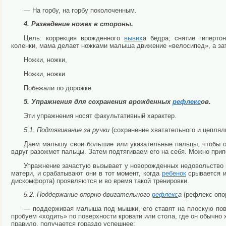
— На горбу, на горбу поколоченным.
4. Разведение ножек в стороны.
Цель: коррекция врожденного
вывих
а бедра; снятие гиперто
коленки, мама делает ножками малыша движение «велосипед», а зате
Ножки, ножки,
Ножки, ножки
Побежали по дорожке.
5. Упражнения для сохранения врожденных
рефлекс
ов.
Эти упражнения носят факультативный характер.
5.1. Подтягивание за ручки
(сохранение хватательного и цепля
Даем малышу свои большие или указательные пальцы, что­бы он
вдруг разожмет пальцы. Затем подтя­гиваем его на себя. Можно прип
Упражнение зачастую вызывает у новорожденных недо­вольство 
матери, и срабатывают они в тот момент, когда
ребенок
срывается и
дискомфорта) проявляются и во время такой тренировки.
5.2. Поддержание опорно-двигательного
рефлекс
а
(ре­флекс оп
— поддерживая малыша под мышки, его ставят на плоскую пове
пробуем «ходить» по поверхности кровати или стола, где он обычно х
правило, получается гораздо успешнее;