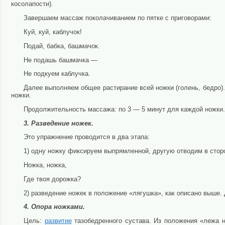
косолапости).
Завершаем массаж поколачиванием по пятке с приговорами:
Куй, куй, каблучок!
Подай, бабка, башмачок.
Не подашь башмачка —
Не подкуем каблучка.
Далее выполняем общее растирание всей ножки (голень, бедро
ножки.
Продолжительность массажа: по 3 — 5 минут для каждой ножки.
3. Разведение ножек.
Это упражнение проводится в два этапа:
1) одну ножку фиксируем выпрямленной, другую отводим в сторо
Ножка, ножка,
Где твоя дорожка?
2) разведение ножек в положение «лягушка», как описано выше.
4. Опора ножками.
Цель:
развитие
тазобедренного сустава. Из положения «лежа н