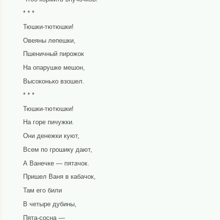
* * *
Тюшки-тютюшки!
Овеяны лепешки,
Пшеничный пирожок
На опарушке мешон,
Высоконько взошел.
* * *
Тюшки-тютюшки!
На горе пичужки.
Они денежки куют,
Всем по грошику дают,
А Ванечке — пятачок.
Пришел Ваня в кабачок,
Там его били
В четыре дубины,
Пята-сосна —