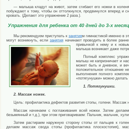
— малыша кладут на живот, затем сгибают его ножки в коле­ня
побуждают к тому, чтобы он оттолкнул­ся, продвинулся вперед и с
кровать. (Де­лают это упражнение 2 раза.).
Упражнения для ребенка от 40 дней до 3-х меся
Мы рекомендуем приступать к
занятия
м гимнастикой имен­но в э
могут возникнуть, если
занятия
начинают проводить в более ранне
привыч­кой к нему и к нов
малыша возникает да­же потр
Полный комплекс упражн
малыш не кап­ризничает и на
может быть и дневное, и ве
положительное отношение н
выполнения полного комплек
«потягунушки» можно делать 
1. Потягунушки.
2. Массаж ножек.
Цель: профилактика дефектов развития стопы, голени. Массаж н
Массаж начинаем с поглаживания всей ножки. Затем делаем 
безымянный и т.д.), при этом приговариваем: Пальчик, мальчик, хули
Затем растираем наружную сторону стопы от пальцев к го­ле
делаем массаж свода стопы (профилактика плоскостопия), ма