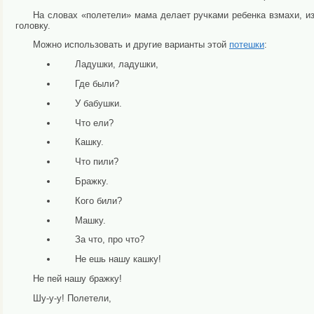
На словах «полетели» мама делает ручками ребенка взмахи, и
головку.
Можно использовать и другие варианты этой
потешки
:
Ладушки, ладушки,
Где были?
У бабушки.
Что ели?
Кашку.
Что пили?
Бражку.
Кого били?
Машку.
За что, про что?
Не ешь нашу кашку!
Не пей нашу бражку!
Шу-у-у! Полетели,