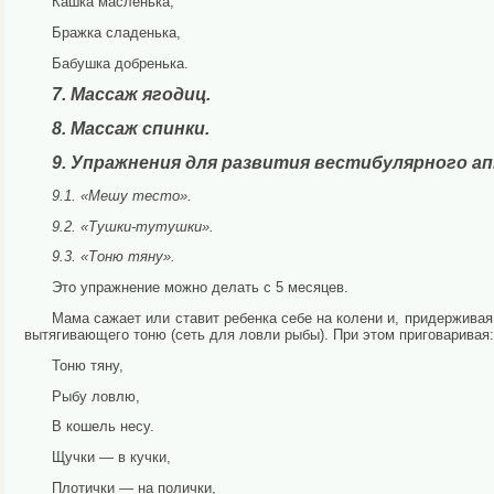
Кашка масленька,
Бражка сладенька,
Бабушка добренька.
7. Массаж ягодиц.
8. Массаж спинки.
9. Упражнения для развития вестибулярного а
9.1. «Мешу тесто».
9.2. «Тушки-тутушки».
9.3. «Тоню тяну».
Это упражнение можно делать с 5 месяцев.
Мама сажает или ставит ребенка себе на колени и, придерживая е
вытягивающего тоню (сеть для ловли рыбы). При этом приговаривая:
Тоню тяну,
Рыбу ловлю,
В кошель несу.
Щучки — в кучки,
Плотички — на полички,