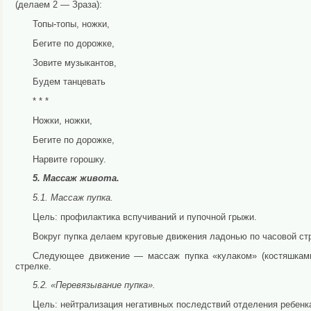
(делаем 2 — Зра­за):
Топы-топы, ножки,
Бегите по дорожке,
Зовите музыкантов,
Будем танцевать
* * *
Ножки, ножки,
Бегите по дорожке,
Нарвите горошку.
5. Массаж живота.
5.1. Массаж пупка.
Цель: профилактика вспучиваний и пупочной грыжи.
Вокруг пупка делаем круговые движения ладонью по часо­вой ст
Следующее движение — массаж пупка «кулаком» (костяш­ка
стрелке.
5.2. «Перевязывание пупка».
Цель: нейтрализация негативных последствий отделения ре­бенк