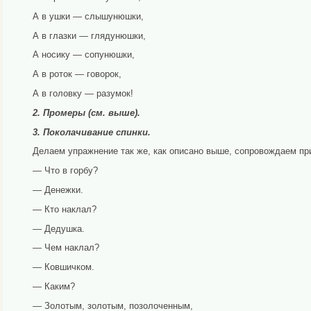
А в ушки — слышунюшки,
А в глазки — глядунюшки,
А носику — сопунюшки,
А в роток — говорок,
А в головку — разумок!
2. Промеры (см. выше).
3. Поколачивание спинки.
Делаем упражнение так же, как описано выше, сопровожда­ем пр
— Что в горбу?
— Денежки.
— Кто наклал?
— Дедушка.
— Чем наклал?
— Ковшичком.
— Каким?
— Золотым, золотым, позолоченным,