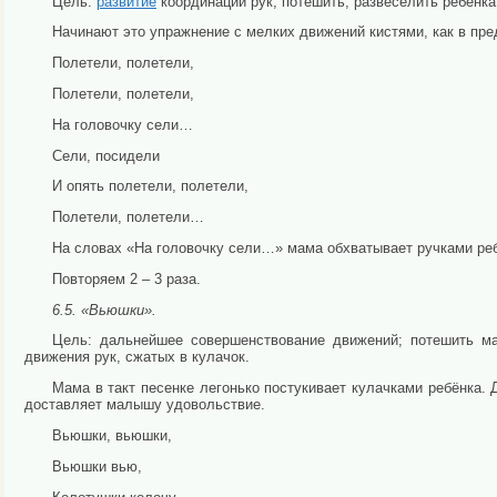
Цель:
развитие
координации рук; потешить, развеселить ребёнка
Начинают это упражнение с мелких движений кистями, как в пр
Полетели, полетели,
Полетели, полетели,
На головочку сели…
Сели, посидели
И опять полетели, полетели,
Полетели, полетели…
На словах «На головочку сели…» мама обхватывает ручками реб
Повторяем 2 – 3 раза.
6.5. «Вьюшки».
Цель: дальнейшее совершенствование движений; потешить м
движения рук, сжатых в кулачок.
Мама в такт песенке легонько постукивает кулачками ребёнка. 
доставляет малышу удовольствие.
Вьюшки, вьюшки,
Вьюшки вью,