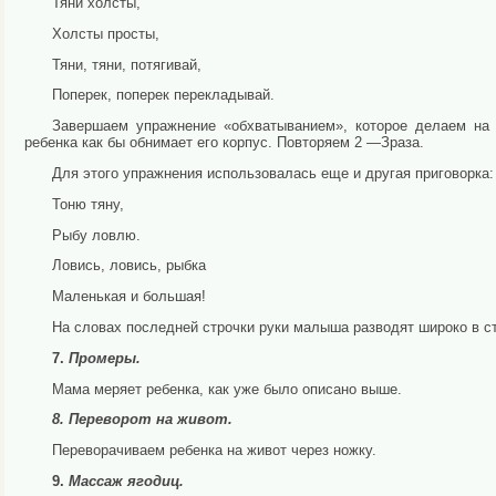
Тяни холсты,
Холсты просты,
Тяни, тяни, потягивай,
Поперек, поперек перекладывай.
Завершаем упражнение «обхватыванием», которое делаем на
ребенка как бы обнимает его корпус. Повторяем 2 —Зраза.
Для этого упражнения использовалась еще и другая приго­ворка:
Тоню тяну,
Рыбу ловлю.
Ловись, ловись, рыбка
Маленькая и большая!
На словах последней строчки руки малыша разводят широ­ко в с
7.
Промеры.
Мама меряет ребенка, как уже было описано выше.
8. Переворот на живот.
Переворачиваем ребенка на живот через ножку.
9.
Массаж ягодиц.