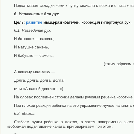
Подкатываем складки кожи к пупку сначала с верха и с ни­за жив
6. Упражнения для рук.
Цель:
развитие
мышц-разгибателей, коррекция гипертонуса рук.
6.1. Разведение рук.
И батюшке — сажень,
И матушке сажень,
И бабушке
—
сажень,
(таким образом 
А нашему мальчику —
Долга, долга, долга, долга!
(или «А нашей девочке...»)
На словах последней строчки делаем ручками ребенка ко­роткие 
При плохой реакции ребенка на это упражнение лучше на­чинать е
6.2. «Бокс».
Сгибаем ручки ребенка в локтях, а затем попеременно вы­тяг
изображая подтягивание каната, приго­вариваем при этом: