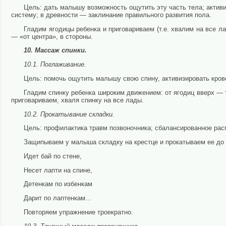
Цель: дать малышу возможность ощутить эту часть тела; ак­тив
систему; в древности — заклинание правильного развития пола.
Гладим ягодицы ребенка и приговариваем (т.е. хвалим на все л
— «от центра», в стороны.
10. Массаж спинки.
10.1. Поглаживание.
Цель: помочь ощутить малышу свою спину, активизировать кро
Гладим спинку ребенка широким движением: от ягодиц вверх — 
приговариваем, хваля спинку на все лады.
10.2. Прокатывание складки.
Цель: профилактика травм позвоночника; сбалансированное рас
Защипываем у малыша складку на крестце и прокатываем ее до ос
Идет бай по стене,
Несет лапти на спине,
Детенкам по избенкам
Дарит по лаптенкам...
Повторяем упражнение троекратно.