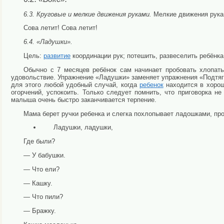
6.3. Круговые и мелкие движения руками.
Мелкие движения рукам
Сова летит! Сова летит!
6.4. «Ладушки».
Цель:
развитие
координации рук; потешить, развеселить ребёнк
Обычно с 7 месяцев ребёнок сам начинает пробовать хлопат
удовольствие. Упражнение «Ладушки» заменяет упражнения «Подтяг
для это­го любой удобный случай, когда
ребенок
находится в хороше
огорчений, успокоить. Только следует по­мнить, что приговорка 
малыша очень быстро заканчивается терпение.
Мама берет ручки ребенка и слегка похлопывает ладошка­ми, пр
Ладушки, ладушки,
Где были?
— У бабушки.
— Что ели?
— Кашку.
— Что пили?
— Бражку.