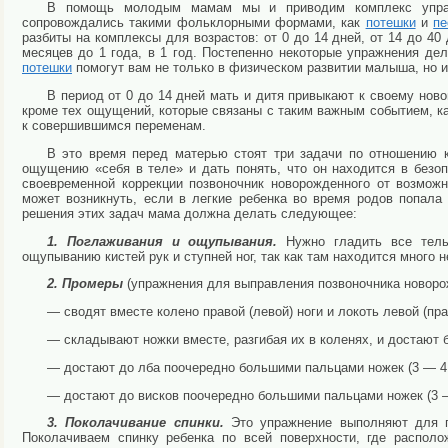
В помощь молодым мамам мы и приводим комплекс упраж­
сопровождались такими фольклорными формами, как
потешки
и
пе
разбиты на комплексы для возрастов: от 0 до 14 дней, от 14 до 40 д
месяцев до 1 года, в 1 год. Постепенно некоторые упражнения де
потешки
помогут вам не только в фи­зическом развитии малыша, но 
В период от 0 до 14 дней мать и дитя привыкают к своему ново
кроме тех ощущений, которые связаны с таким важным событием, к
к со­вершившимся переменам.
В это время перед матерью стоят три задачи по отношению к
ощущению «себя в теле» и дать понять, что он находится в безоп
своевременной кор­рекции позвоночник новорожденного от возмож
может возникнуть, если в легкие ребенка во время родов попал
решения этих задач мама должна де­лать следующее:
1. Поглаживания и ощупывания.
Нужно гладить все тель
ощупыванию кистей рук и ступней ног, так как там находится много 
2. Промеры
(упражнения для выправления позвоночника новоро
— сводят вместе колено правой (левой) ноги и локоть левой (прав
— складывают ножки вместе, разгибая их в коленях, и достают б
— достают до лба поочередно большими пальцами ножек (3 — 4 
— достают до висков поочередно большими пальцами но­жек (3 —
3. Поколачивание спинки.
Это упражнение выполняют для п
Поколачиваем спинку ребенка по всей повер­хности, где распол