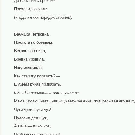
До бабушки с орехами
Поехали, поехали
(и т.д., меняя порядок строчек).
Бабушка Петровна
Поехала по бревнам.
Вскачь погонила,
Бревна уронила,
Ногу изломала.
Как старику показать? —
Шубный рукав привязать.
9.5. «Тютюшканье» или «чуканье».
Мама «тютюшкает» или «чукает» ребенка, подбрасывая его на ру
Чуки-чуки, чуки-чук!
Наловил дед щук,
А баба — линочков,
Чтоб кормить внучочков!