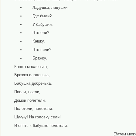
Ладушки, ладушки,
Где были?
У бабушки.
Что ели?
Кашку.
Что пили?
Бражку.
Кашка масленька,
Бражка сладенька,
Бабушка добренька.
Поели, поели,
Домой полетели,
Полетели, полетели.
Шу-у-у! На головку сели!
И опять к бабушке полетели.
(Затем можн