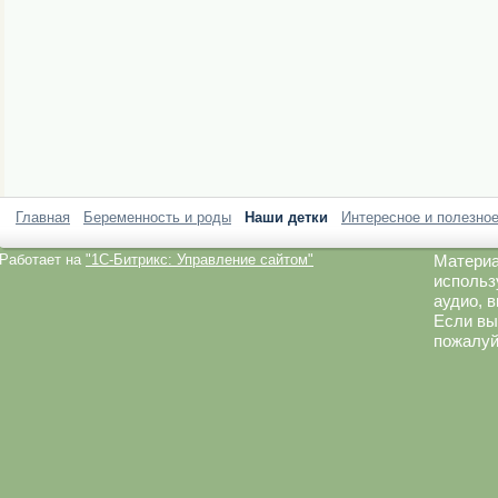
Главная
Беременность и роды
Наши детки
Интересное и полезно
Работает на
"1C-Битрикс: Управление сайтом"
Материа
использ
аудио, 
Если вы
пожалуй