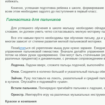
избежать.
Конечно, успешная подготовка ребенка к школе, формирование
всем этом необходимо задолго до поступления в первый класс.
Гимнастика для пальчиков
Для успешного обучения в школе малышу необходимо обладат
словами, он должен уметь четко согласовывать мелкую моторику па
Все эти навыки просто необходимы при обучении письму, да и
многом зависит от степени развития мелкой пальчиковой моторики.
Позаб
отит
ься об укреплении мышц руки нужно заранее. Ежедн
упражнения пальчиковой гимнастики. Вначале делайте упражнения 
потом на обеих руках одновременно. Они могут быть статичными (и
различных предметов) и динамичными, с речевым сопровождением в
Лодочка.
Ладони вверх, сложите пальцы лодочкой, выполняйте 
Очки.
Соедините в колечко большой и указательный пальцы обеи
Зайчик.
Руку поставьте на локоть, указательный и средний па
в кулачок. Опускайте и поднимайте «ушки».
Встали пальчики.
Поочередно пригибайте пальчики к ладошке, 
Оркестр.
Имитируйте игру на различных музыкальных инструмент
Краски и компания