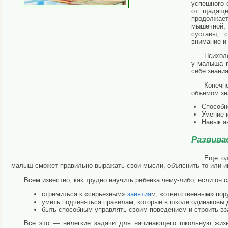
успешного 
от щадящ
продолжае
мышечной, 
суставы, 
внимание и
Психоло
у малыша п
себе знани
Конечн
объемом зна
Cпособн
Умение 
Навык а
Развива
Еще од
малыш сможет правильно выражать свои мысли, объяснить то или ин
Всем известно, как трудно научить ребенка чему-либо, если он 
cтремиться к «серьезным»
занятия
м, «ответственным» пор
уметь подчиняться правилам, которые в школе одинаковы 
быть способным управлять своим поведением и строить вз
Все это — нелегкие задачи для начинающего школьную жизн