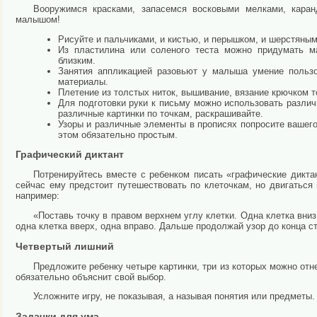
Вооружимся красками, запасемся восковыми мелками, каран
малышом!
Рисуйте и пальчиками, и кистью, и перышком, и шерстяным
Из пластилина или соленого теста можно придумать м
близким.
Занятия аппликацией разовьют у малыша умение пользо
материалы.
Плетение из толстых ниток, вышивание, вязание крючком т
Для подготовки руки к письму можно использовать различ
различные картинки по точкам, раскрашивайте.
Узоры и различные элементы в прописях попросите вашег
этом обязательно простым.
Графический диктант
Потренируйтесь вместе с ребенком писать «графические диктан
сейчас ему предстоит путешествовать по клеточкам, но двигаться
например:
«Поставь точку в правом верхнем углу клетки. Одна клетка вниз,
одна клетка вверх, одна вправо. Дальше продолжай узор до конца с
Четвертый лишний
Предложите ребенку четыре картинки, три из которых можно отне
обязательно объяснит свой выбор.
Усложните игру, не показывая, а называя понятия или предметы
Задачки для ума