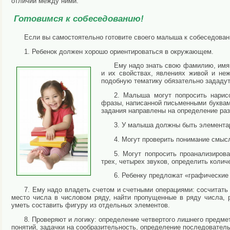
отличий между ними.
Готовимся к собеседованию!
Если вы самостоятельно готовите своего малыша к собеседован
1. Ребенок должен хорошо ориентироваться в окружающем.
Ему надо знать свою фамилию, имя,
и их свойствах, явлениях живой и не
подобную тематику обязательно зададут
2. Малыша могут попросить нарисо
фразы, написанной письменными буквами
задания направлены на определение раз
3. У малыша должны быть элемента
4. Могут проверить понимание смыс
5. Могут попросить проанализирова
трех, четырех звуков, определить колич
6. Ребенку предложат «графические 
7. Ему надо владеть счетом и счетными операциями: сосчитать
место числа в числовом ряду, найти пропущенные в ряду числа, 
уметь составить фигуру из отдельных элементов.
8. Проверяют и логику: определение четвертого лишнего предме
понятий, задачки на сообразительность, определение последователь