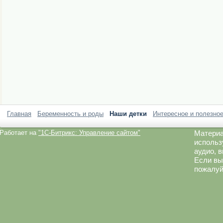
Главная
Беременность и роды
Наши детки
Интересное и полезно
Работает на
"1C-Битрикс: Управление сайтом"
Материа
использ
аудио, 
Если вы
пожалуй