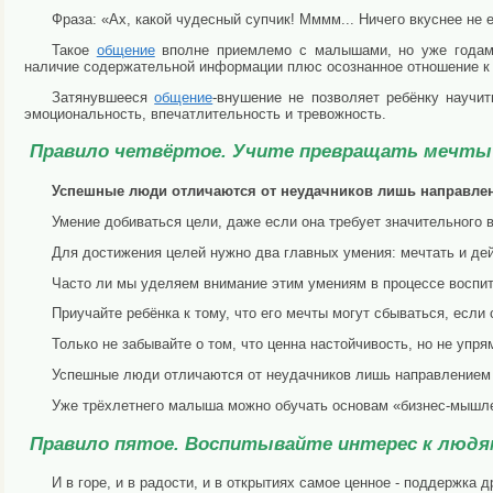
Фраза: «Ах, какой чудесный супчик! Мммм... Ничего вкуснее не е
Такое
общение
вполне приемлемо с малышами, но уже годам 
наличие содержательной информации плюс осознанное отношение к 
Затянувшееся
общение
-внушение не позволяет ребёнку научи
эмоциональность, впечатлительность и тревожность.
Правило четвёртое. Учите превращать мечты 
Успешные люди отличаются от неудачников лишь направле
Умение добиваться цели, даже если она требует значительного в
Для достижения целей нужно два главных умения: мечтать и дей
Часто ли мы уделяем внимание этим умениям в процессе воспи
Приучайте ребёнка к тому, что его мечты могут сбываться, если 
Только не забывайте о том, что ценна настойчивость, но не упр
Успешные люди отличаются от неудачников лишь направлением
Уже трёхлетнего малыша можно обучать основам «бизнес-мышле
Правило пятое. Воспитывайте интерес к людя
И в горе, и в радости, и в открытиях самое ценное - поддержка д