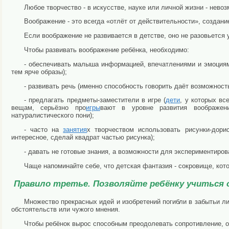
Любое творчество - в искусстве, науке или личной жизни - нево
Воображение - это всегда «отлёт от действительности», создан
Если воображение не развивается в детстве, оно не разовьется 
Чтобы развивать воображение ребёнка, необходимо:
- обеспечивать малыша информацией, впечатлениями и эмоциям
тем ярче образы);
- развивать речь (именно способность говорить даёт возможност
- предлагать предметы-заместители в игре (
дети
, у которых вс
вещам, серьёзно про
игры
вают в уровне развития воображен
натуралистического пони);
- часто на
занятия
х творчеством использовать рисунки-дорис
интересное, сделай квадрат частью рисунка);
- давать не готовые знания, а возможности для экспериментирова
Чаще напоминайте себе, что детская фантазия - сокровище, кот
Правило третье. Позволяйте ребёнку учиться
Множество прекрасных идей и изобретений погибли в забытьи ли
обстоятельств или чужого мнения.
Чтобы ребёнок вырос способным преодолевать сопротивление, об