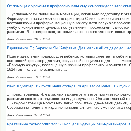
От помощи с уроками к профессиональному самоопределению: опыт
... успеваемости, повышение мотивации, успешную подготовку к эк
Формируются новые жизненные ориентиры Самое важное изменение 
наставниками и профориентационную работу дети получают возмож
учебу с конкретными целями: поступлением, профессией, самостоят
развития
. Для подростков, которым часто не хватало позитивных пр
Дата обновления: 26.06.2026
Вдовиченко Е.; Березкин Ян "Алфавит. Для малышей от двух до шес
Ищете идеальный подарок для ребенка, который сочетает в себе игр
настоящий тренажер для ума, созданный специально для ... ... мос
«Рабочую азбуку», посвященную разным профессиям и
занятиям
. 
1914 год. Нельзя не вспомнить ...
Дата обновления: 13.05.2026
Йенс Шумахер "Выпусти меня отсюда! Убери это от меня". Выпуск 4
... повествования. Из-за разных вариантов ответов получается разн
развитие
сюжета складывается индивидуально. Однако главный геро
... каждой странице могут быть легко прочитаны даже теми детьми,
Совершенно точно это издание понравится тем, кто уже прочитал се
Дата обновления: 24.04.2026
Креативные технологии: топ 5 школ для будущих гейм-дизайнеров и 