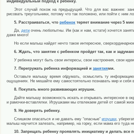
индивидуальный подход к ребенку.
Этот случай похож на предыдущий. Что для вас важнее: зан
рисовать треугольники, потому что так положено, или пойти с ним л
5. Расстраиваться, что
ребенок
теряет внимание через 5 мину
Да,
дети
очень любопытны. Им (как и нам, кстати) хочется занят
даже много!
Но если малыш найдет нечто такое интересное, сверхординарное
6. Ждать, что занятие с ребенком пройдет так, как и задуман
У ребенка могут быть свои интересы, свои настроения, свои иде
7. Перегружать ребенка информацией и
занятия
ми.
Оставьте малышу время обдумать, осмыслить ту информацию,
ощущениях. Не мешайте ему самостоятельно познавать мир и себя в
8. Покупать много развивающих игрушек.
Дайте малышу возможность искать и открывать интересное в ок
и рамочки-вставлялки. Игрушками мы отвлекаем детей от самой жизн
9. Не доверять ребенку.
Слишком опасаться и не давать ему “опасные”
игрушки
, уберега
малыш научится залезать, например, на горку, если мама его туда н
10. Запрещать ребенку проявлять инициативу и делать все п