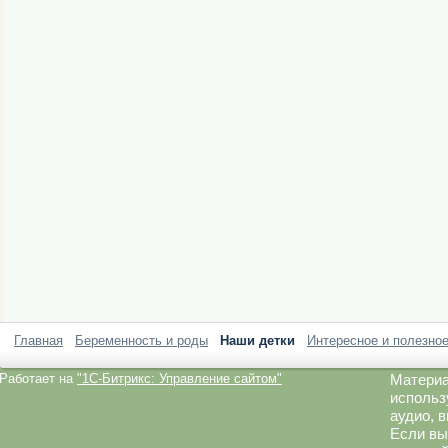
Главная
Беременность и роды
Наши детки
Интересное и полезно
Работает на
"1C-Битрикс: Управление сайтом"
Материа
использ
аудио, 
Если вы