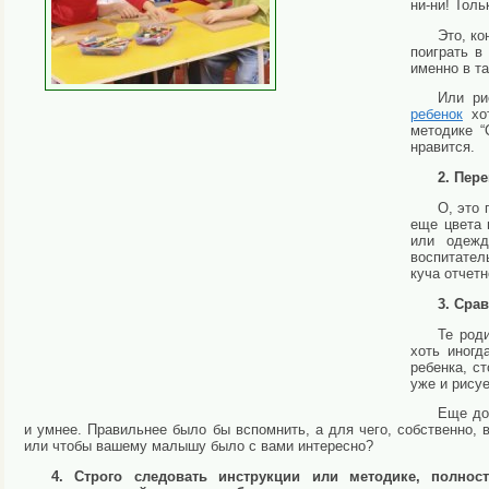
ни-ни! Толь
Это, ко
поиграть в
именно в та
Или ри
ребенок
хот
методике “
нравится.
2. Пер
О, это 
еще цвета 
или одеж
воспитатель
куча отчетн
3. Сра
Те род
хоть иногд
ребенка, с
уже и рисуе
Еще дос
и умнее. Правильнее было бы вспомнить, а для чего, собственно, 
или чтобы вашему малышу было с вами интересно?
4. Строго следовать инструкции или методике, полнос