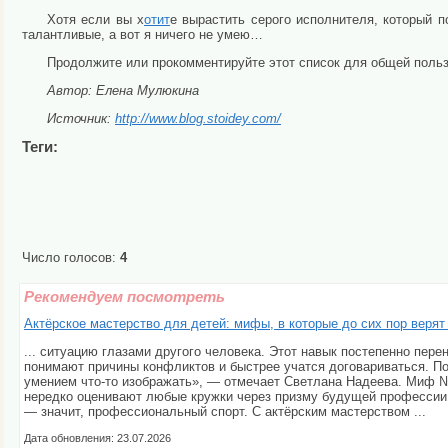
Хотя если вы х
отит
е вырастить серого исполнителя, который 
талантливые, а вот я ничего не умею…
Продолжите или прокомментируйте этот список для общей поль
Автор: Елена Мулюкина
Источник:
http://www.blog.stoidey.com/
Теги:
Число голосов:
4
Рекомендуем посмотреть
Актёрское мастерство для детей: мифы, в которые до сих пор верят
... ситуацию глазами другого человека. Этот навык постепенно пер
понимают причины конфликтов и быстрее учатся договариваться. По
умением что-то изображать», — отмечает Светлана Надеева. Миф 
нередко оценивают любые кружки через призму будущей профессии.
— значит, профессиональный спорт. С актёрским мастерством ...
Дата обновления: 23.07.2026