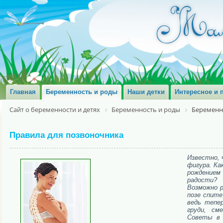
Главная
Беременность и роды
Наши детки
Интересное и 
Сайт о беременности и детях
Беременность и роды
Беременн
Правила для позвоночника
Известно, 
фигура. Ка
рождением
радости?
Возможно р
позе спите
ведь тепе
груди, см
Советы в 