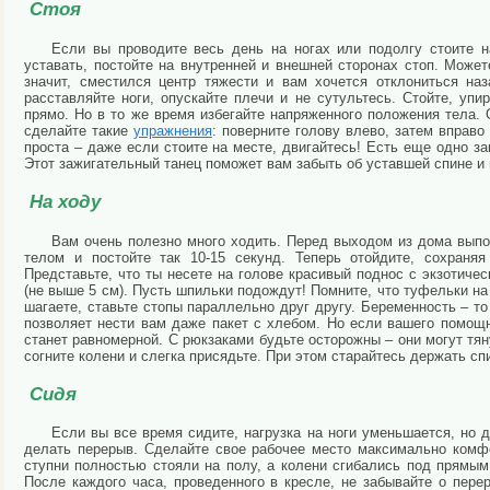
Стоя
Если вы проводите весь день на ногах или подолгу стоите н
уставать, постойте на внутренней и внешней сторонах стоп. Может
значит, сместился центр тяжести и вам хочется отклониться на
расставляйте ноги, опускайте плечи и не сутультесь. Стойте, уп
прямо. Но в то же время избегайте напряженного положения тела.
сделайте такие
упражнения
: поверните голову влево, затем вправо
проста – даже если стоите на месте, двигайтесь! Есть еще одно за
Этот зажигательный танец поможет вам забыть об уставшей спине и
На ходу
Вам очень полезно много ходить. Перед выходом из дома выпо
телом и постойте так 10-15 секунд. Теперь отойдите, сохраня
Представьте, что ты несете на голове красивый поднос с экзотич
(не выше 5 см). Пусть шпильки подождут! Помните, что туфельки н
шагаете, ставьте стопы параллельно друг другу. Беременность – то
позволяет нести вам даже пакет с хлебом. Но если вашего помощни
станет равномерной. С рюкзаками будьте осторожны – они могут тяну
согните колени и слегка присядьте. При этом старайтесь держать сп
Сидя
Если вы все время сидите, нагрузка на ноги уменьшается, но 
делать перерыв.
Сделайте свое рабочее место максимально комфо
ступни полностью стояли на полу, а колени сгибались под прямы
После каждого часа, проведенного в кресле, не забывайте о пере