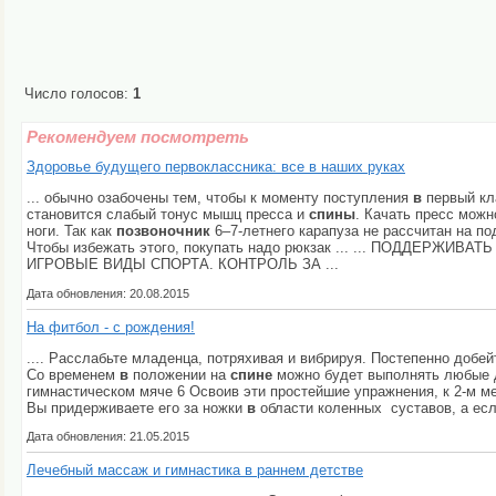
Число голосов:
1
Рекомендуем посмотреть
Здоровье будущего первоклассника: все в наших руках
... обычно озабочены тем, чтобы к моменту поступления
в
первый кла
становится слабый тонус мышц пресса и
спины
. Качать пресс мож
ноги. Так как
позвоночник
6–7-летнего карапуза не рассчитан на под
Чтобы избежать этого, покупать надо рюкзак ... ... ПОДДЕР
ИГРОВЫЕ ВИДЫ СПОРТА. КОНТРОЛЬ ЗА ...
Дата обновления: 20.08.2015
На фитбол - с рождения!
.... Расслабьте младенца, потряхивая и вибрируя. Постепенно добе
Со временем
в
положении на
спине
можно будет выполнять любые дв
гимнастическом мяче 6 Освоив эти простейшие упражнения, к 2-м 
Вы придерживаете его за ножки
в
области коленных суставов, а если
Дата обновления: 21.05.2015
Лечебный массаж и гимнастика в раннем детстве