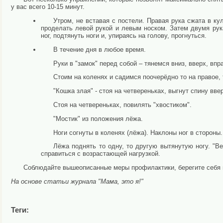
у вас всего 10-15 минут.
Утром, не вставая с постели. Правая рука сжата в ку
проделать левой рукой и левым носком. Затем двумя рука
ног, подтянуть ноги и, упираясь на голову, прогнуться.
В течение дня в любое время.
Руки в "замок" перед собой – тянемся вниз, вверх, впра
Стоим на коленях и садимся поочерёдно то на правое, 
"Кошка злая" - стоя на четвереньках, выгнут спину вве
Стоя на четвереньках, повилять "хвостиком".
"Мостик" из положения лёжа.
Ноги согнуты в коленях (лёжа). Наклоны ног в стороны.
Лёжа поднять то одну, то другую вытянутую ногу. "В
справиться с возрастающей нагрузкой.
Соблюдайте вышеописанные меры профилактики, берегите себя 
На основе статьи журнала "Мама, это я!"
Теги: