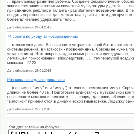
... правильному развитию ребенка. Создание физиологически обос
знании состояния и развития скелетной мускулатуры у детей... ...
при
спинном
рефлексе Та­ланта - разгибателей
позвоночника
.
В
пе
вводить упраж­нения как для мелких мышц кисти, так и для крупны
более
длительно удерживать тело...
Дата обновления: 24.04.2015
74 совета по уходу за новорожденным
... малыш уже дома. Вы начинаете устраивать свой быт
в
соответств
системы ребенка,
в
частности -
позвоночника
. Совсем не нужна под
устает
спина
). Этот вопрос каждая семья решает индивидуально; ...
легчайшем прикосновении; впоследствии,... ... температурой возду
массажа - 22-23 ...
Дата обновления: 28.01.2015
Развивалочки для годовалочки
... (например, "му-у" или "мяу-у")
в
течение нескольких минут. Спря
длиной не
более
40 см. Подготовьте аудиозапись музыкальной компо
переверните малыша и положите ... ... снаряд для расслабления и
"вилочкой" применяются
в
динамической
гимнастике
. Лодыжку зажи
Дата обновления: 27.01.2015
Код для вставки на форуме: