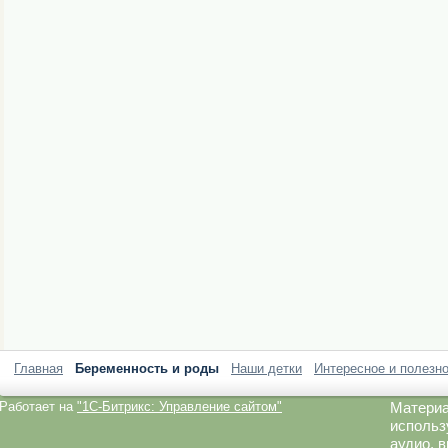
Главная
Беременность и роды
Наши детки
Интересное и полезн
Работает на
"1C-Битрикс: Управление сайтом"
Материа
использ
аудио, 