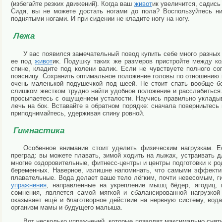
(избегайте резких движений). Когда ваш
живот
ик увеличится, садис
Сидя, вы не можете достать ногами до пола? Воспользуйтесь ни
поднятыми ногами. И при сидении не кладите ногу на ногу.
Лежа
У вас появился замечательный повод купить себе много разных
ее под
живот
ик. Подушку таких же размеров пристройте между к
спине, кладите под колени валик. Если не чувствуете полного с
поясницу. Сохранить оптимальное положение головы по отношению к
очень маленькой подушечкой под шеей. Не стоит спать вообще бе
слишком жестком трудно найти удобное положение и расслабиться.
просыпаетесь с ощущением усталости. Научись правильно укладыва
лечь на бок. Вставайте в обратном порядке: сначала поверниьтесь н
приподнимайтесь, удерживая спину ровной.
Гимнастика
Особенное внимание стоит уделить физическим нагрузкам. 
преград: вы можете плавать, зимой ходить на лыжах, устраивать 
многие оздоровительные, фитнесс-центры и центры подготовки к р
беременных. Наверное, излишне напоминать, что самыми эффекти
плавательные. Вода делает ваше тело лёгким, почти невесомым, г
упражнения
, направленные на укрепление мышц бёдер, ягодиц, 
сомнения, является самой мягкой и сбалансированной нагрузко
оказывает ещё и благотворное действие на нервную систему, вода
организм мамы и будущего малыша.
Вот несколько упражнений, которые позволят максимально снять