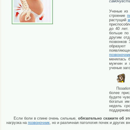
самочувств
Ученые из 
строение
п
растущий
ж
приспособл
до 40 лет.
больше по 
другим от
позвонков 
образуют 
появляюще
позвоночни
менялась б
мужчин и 
ученые заг
Позабот
более прис
будете чув
богатых им
недель ср
поддержив
Если боли в спине очень сильные,
обязательно скажите об эт
нагрузка на
позвоночник
, но и различная патология почек и других 