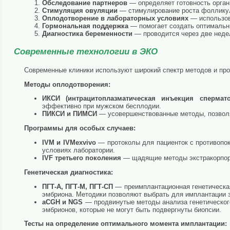
Обследование партнеров
— определяет готовность орган
Стимуляция овуляции
— стимулирование роста фолликул
Оплодотворение в лабораторных условиях
— использов
Гормональная поддержка
— помогает создать оптимальн
Диагностика беременности
— проводится через две неде
Современные технологии в ЭКО
Современные клиники используют широкий спектр методов и пр
Методы оплодотворения:
ИКСИ (интрацитоплазматическая инъекция спермато
эффективно при мужском бесплодии.
ПИКСИ и ПИМСИ
— усовершенствованные методы, позволя
Программы для особых случаев:
IVM и IVMexvivo
— протоколы для пациенток с противопок
условиях лаборатории.
IVF третьего поколения
— щадящие методы экстракорпора
Генетическая диагностика:
ПГТ-А, ПГТ-М, ПГТ-СП
— преимплантационная генетическая
эмбриона. Методики позволяют выбрать для имплантации 
aCGH и NGS
— продвинутые методы анализа генетическог
эмбрионов, которые не могут быть подвергнуты биопсии.
Тесты на определение оптимального момента имплантации: