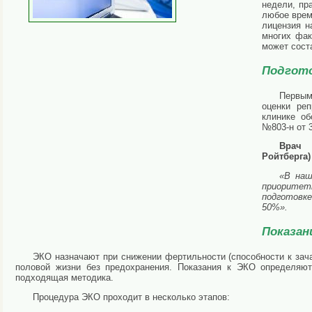
недели, пр
любое врем
лицензия н
многих фак
может сост
Подгото
Первым
оценки реп
клинике об
№803-н от 
Врач 
Ройтберга
«В наш
приоритет
подготовке
50%».
Показан
ЭКО назначают при снижении фертильности (способности к зач
половой жизни без предохранения. Показания к ЭКО определяют
подходящая методика.
Процедура ЭКО проходит в несколько этапов: