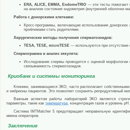
ERA, ALICE, EMMA, EndomeTRIO
— эти тесты помогают 
на анализе состояния эндометрия (внутренней оболочки мат
Работа с донорскими клетками:
Кросс-программы, включающие использование донорских я
проблемами стать родителями.
Хирургические методы получения сперматозоидов:
TESA, TESE, microTESE
— используются при отсутствии с
Спермограмма и анализ эякулята:
Исследование спермы проводится с оценкой морфологии 
связываемость сперматозоидов.
Криобанк и системы мониторинга
Клиники, занимающиеся ЭКО, часто располагают собственными 
и эмбрионы пациентов. Это позволяет сохранять репродуктивный ма
Важным аспектом работы лабораторий ЭКО является строги
параметры, такие как
температура
, концентрация газов и уровень p
Система IMTMatcher 5 предотвращает неправильную идентифи
имена операторов.
Заключение