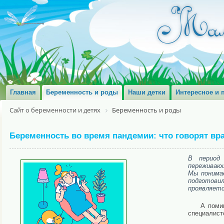
Главная
Беременность и роды
Наши детки
Интересное и 
Сайт о беременности и детях
Беременность и роды
Беременность во время пандемии: что говорят вр
В период
переживаю
Мы понимае
подготови
проявляетс
А поми
специалист