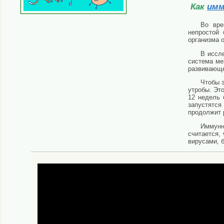
Как
им
Во вре
непростой 
организма 
В иссл
система ме
развивающе
Чтобы э
утробы. Эт
12 недель 
запустятся
продолжит 
Иммунн
считается,
вирусами, 