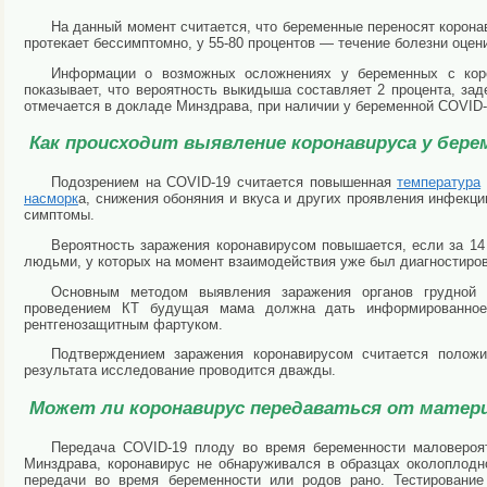
На данный момент считается, что беременные переносят корона
протекает бессимптомно, у 55-80 процентов — течение болезни оцени
Информации о возможных осложнениях у беременных с коро
показывает, что вероятность выкидыша составляет 2 процента, за
отмечается в докладе Минздрава, при наличии у беременной COVID-
Как происходит выявление коронавируса у бер
Подозрением на COVID-19 считается повышенная
температура
насморк
а, снижения обоняния и вкуса и других проявления инфекци
симптомы.
Вероятность заражения коронавирусом повышается, если за 14
людьми, у которых на момент взаимодействия уже был диагностирова
Основным методом выявления заражения органов грудной
проведением КТ будущая мама должна дать информированно
рентгенозащитным фартуком.
Подтверждением заражения коронавирусом считается положи
результата исследование проводится дважды.
Может ли коронавирус передаваться от матери
Передача COVID-19 плоду во время беременности маловероя
Минздрава, коронавирус не обнаруживался в образцах околоплодн
передачи во время беременности или родов рано. Тестировани