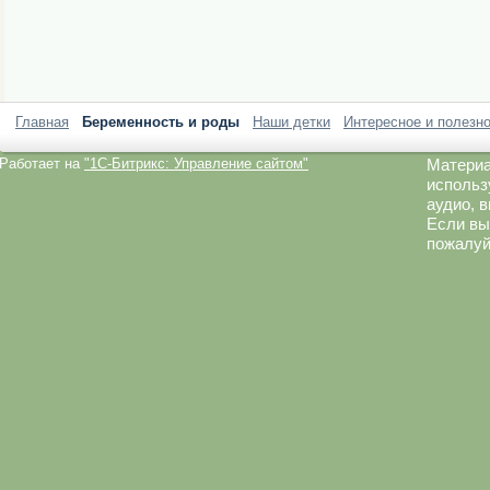
Главная
Беременность и роды
Наши детки
Интересное и полезн
Работает на
"1C-Битрикс: Управление сайтом"
Материа
использ
аудио, 
Если вы
пожалуй