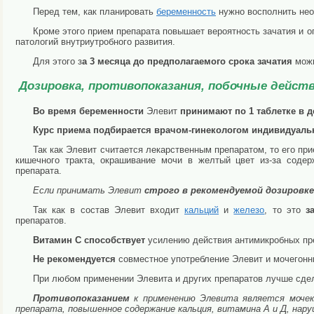
Перед тем, как планировать
беременность
нужно восполнить нео
Кроме этого прием препарата повышает вероятность зачатия и о
патологий внутриутробного развития.
Для этого з
а 3 месяца до предполагаемого срока зачатия
мож
Дозировка, противопоказания, побочные дейст
Во время беременности
Элевит
принимают по 1 таблетке в 
Курс приема подбирается врачом-гинекологом индивидуал
Так как Элевит считается лекарственным препаратом, то его п
кишечного тракта, окрашивание мочи в желтый цвет из-за содер
препарата.
Если принимать Элевит
строго в рекомендуемой дозировке
Так как в состав Элевит входит
кальций
и
железо
, то это
з
препаратов.
Витамин С способствует
усилению действия антимикробных пр
Не рекомендуется
совместное употребление Элевит и мочегонн
При любом применении Элевита и других препаратов лучше сдел
Противопоказанием
к применению Элевита является мочека
препарата, повышенное содержание кальция, витамина А и Д, нар