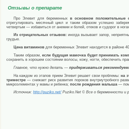
Отзывы о препарате
Про Элевит для беременных
в основном положительные 
отрегулировать месячный цикл и таким образом успешно заберем
четвертым — избавиться от анемии и болей, отеков и судорог в нога
Из отрицательных отзывов:
иногда вызывает запор, неприятны
грудью.
Цена витаминов
для беременных Элевит находится в районе 400
Таким образом,
если будущая мамочка будет принимать ком
сохранить в хорошем состоянии волосы, кожу, ногти, обеспечить пр
Главное, что нужно делать —
придерживаться рекомендуемы
На каждом из этапов прием Элевит решает свои проблемы:
на 
триместре
— снижает риск развития пороков внутриутробного разв
микроэлементах у мамы и ребенка;
после рождения малыша
— помо
Источник:
http://puziko.net/
Puziko.Net © Все о беременности и 