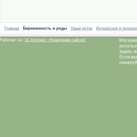
Главная
Беременность и роды
Наши детки
Интересное и полезн
Работает на
"1C-Битрикс: Управление сайтом"
Материа
использ
аудио, 
Если вы
пожалуй