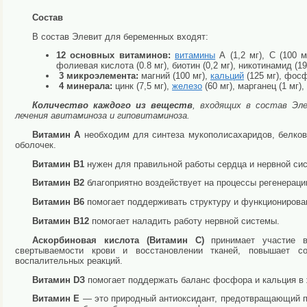
Cостав
В состав Элевит для беременных входят:
12 основных витаминов:
витамины
А (1,2 мг), С (100 мг
фолиевая кислота (0.8 мг), биотин (0,2 мг), никотинамид (19
3 микроэлемента:
магний (100 мг),
кальций
(125 мг), фосф
4 минерала:
цинк (7,5 мг),
железо
(60 мг), марганец (1 мг),
Количество каждого из веществ
, входящих в состав Эл
лечения авитаминоза и гиповитаминоза.
Витамин А
необходим для синтеза мукополисахаридов, белков
оболочек.
Витамин В1
нужен для правильной работы сердца и нервной си
Витамин В2
благоприятно воздействует на процессы регенераци
Витамин В6
помогает поддерживать структуру и функционирован
Витамин В12
помогает наладить работу нервной системы.
Аскорбиновая кислота (Витамин С)
принимает участие в 
свертываемости крови и восстановлении тканей, повышает с
воспалительных реакций.
Витамин DЗ
помогает поддержать баланс фосфора и кальция в
Витамин Е
— это природный антиоксидант, предотвращающий п