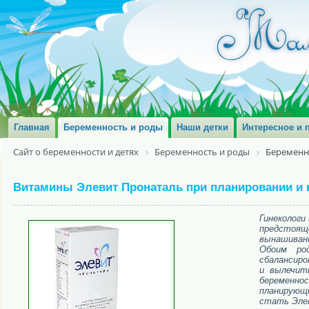
Главная
Беременность и роды
Наши детки
Интересное и 
Сайт о беременности и детях
Беременность и роды
Беременн
Витамины Элевит Пронаталь при планировании и
Гинекологи
предстоящ
вынашивани
Обоим ро
сбалансиро
и вылечит
беременно
планирующ
стать Эле