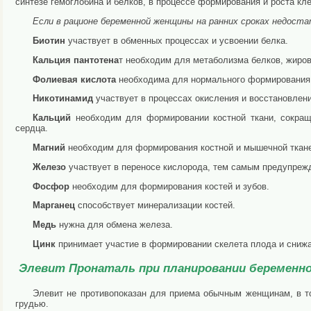
синтезе гемоглобина и белков, в процессе формирования и роста к
Если в рационе беременной женщины на ранних сроках недос
Биотин
участвует в обменных процессах и усвоении белка.
Кальция пантотена
т необходим для метаболизма белков, жиров
Фолиевая кислота
необходима для нормального формирования 
Никотинамид
участвует в процессах окисления и восстановлен
Кальций
необходим для формировании костной ткани, сокращ
сердца.
Магний
необходим для формирования костной и мышечной тканей
Железо
участвует в переносе кислорода, тем самым предупреж
Фосфор
необходим для формирования костей и зубов.
Марганец
способствует минерализации костей.
Медь
нужна для обмена железа.
Цинк
принимает участие в формировании скелета плода и снижа
Элевит Пронаталь при планировании беремен
Элевит не противопоказан для приема обычным женщинам, в т
грудью.