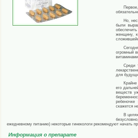
Первое
обязательн
Но, не
были выра
обеспечить
женщину, к
сложившей
Сегодн
огромный в
витаминами
Среди 
лекарствен
для будущи
Крайне
его дальне
веществ уж
беременнос
ребеночке
скажется н
В целях
безусловно
ежедневному питанию) некоторые гинекологи рекомендуют начать пр
Информация о препарате