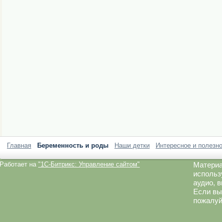
Главная
Беременность и роды
Наши детки
Интересное и полезн
Работает на
"1C-Битрикс: Управление сайтом"
Материа
использ
аудио, 
Если вы
пожалуй