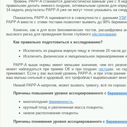
Уровень PAPP-A становится диагностически важным уже с 8 нед
правильнее делать немного позднее, оптимальным сроком для опред
14 недель результаты PAPP-A уже не могут точно указывать на син
Показатель PAPP-A оценивается в совокупности с данными
УЗИ
PAPP-A вместе с этими тестами позволяет выявить до 90% беремен
Конечно, как и для всех биохимических тестов, расшифровка 
высокого риска для проведения более глубокого
обследования
.
Как правильно подготовиться к исследованию?
Исключить из рациона жирную пищу в течение 24 часов до 
Исключить физическое и эмоциональное перенапряжение и 
PAPP-A выше нормы имеет меньшее значение, чем его резкое
может наблюдаться при приеме ОК и при поздних
гестоз
ах, но с
принимают. Если у вас высокий уровень PAPP-A, и при этом ранние с
ваш малыш сильный и здоровый, его трофобласт вырабатывает мног
Низкий PAPP-A напротив, может вызвать тревогу, всё ли хорошо
Причины повышения уровня ассоциированного с
беременно
многоплодная
беременность
,
крупный плод и увеличенная масса плаценты,
низкое расположение плаценты.
Причины понижения уровня ассоциированного с
беременно