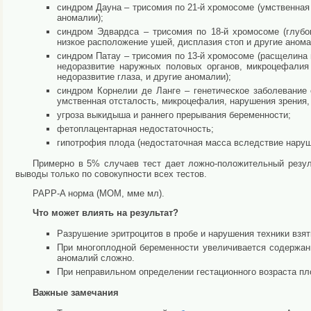
синдром Дауна – трисомия по 21-й хромосоме (умственная
аномалии);
синдром Эдвардса – трисомия по 18-й хромосоме (глубок
низкое расположение ушей, дисплазия стоп и другие анома
синдром Патау – трисомия по 13-й хромосоме (расщелина 
недоразвитие наружных половых органов, микроцефалия
недоразвитие глаза, и другие аномалии);
синдром Корнелии де Ланге – генетическое заболевание
умственная отсталость, микроцефалия, нарушения зрения,
угроза выкидыша и раннего прерывания беременности;
фетоплацентарная недостаточность;
гипотрофия плода (недостаточная масса вследствие наруш
Примерно в 5% случаев тест дает ложно-положительный резуль
выводы только по совокупности всех тестов.
PAPP-A норма (МОМ, мме мл).
Что может влиять на результат?
Разрушение эритроцитов в пробе и нарушения техники взяти
При многоплодной беременности увеличивается содержан
аномалий сложно.
При неправильном определении гестационного возраста пл
Важные замечания