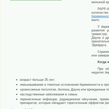
венозной
кр
PAPP-A
количеств
беременнос
мало.
У бере
развития 
триместре,
Дауна и др
пренатальн
Эдвардса.
Скрини
или замира
Когда 
При об
неделях бе
возраст больше 35 лет;
невынашивание и тяжелые осложнения беременности в пр
хромосомные патологии, болезнь Дауна или врожденные п
наследственные заболевания в семье;
перенесенные инфекции, радиационное облучение, прием
препаратов, которые обладают тератогенным эффектом (мо