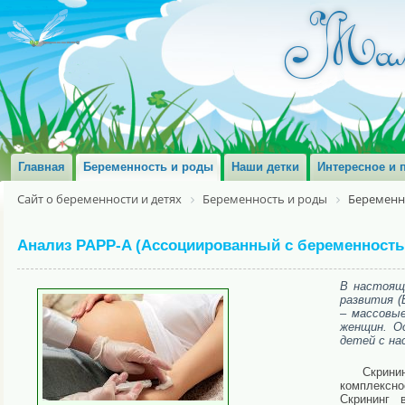
Главная
Беременность и роды
Наши детки
Интересное и 
Сайт о беременности и детях
Беременность и роды
Беременн
Анализ PAPP-A (Ассоциированный с беременность
В настояще
развития (
– массовы
женщин. Ос
детей с на
Скрини
комплексно
Скрининг 