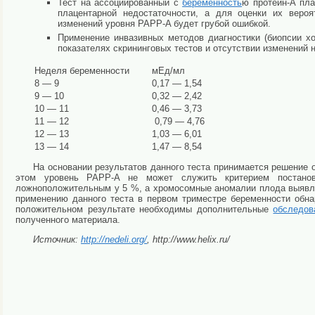
Тест на ассоциированный с
беременность
ю протеин-А пла
плацентарной недостаточности, а для оценки их веро
изменений уровня PAPP-A будет грубой ошибкой.
Применение инвазивных методов диагностики (биопсии хо
показателях скрининговых тестов и отсутствии изменений 
Неделя беременности
мЕд/мл
8 — 9
0,17 — 1,54
9 — 10
0,32 — 2,42
10 — 11
0,46 — 3,73
11 — 12
0,79 — 4,76
12 — 13
1,03 — 6,01
13 — 14
1,47 — 8,54
На основании результатов данного теста принимается решение
этом уровень PAPP-A не может служить критерием постанов
ложноположительным у 5 %, а хромосомные аномалии плода выявл
применению данного теста в первом триместре беременности обн
положительном результате необходимы дополнительные
обследов
полученного материала.
Источник:
http://nedeli.org/
, http://www.helix.ru/